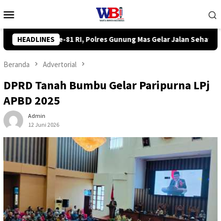
Loncat
Menu
ke
Mobile
konten
Mas Gelar Jalan Sehat hingga Lomba Tangkap Bebek
HEADLINES
Komis
Beranda
Advertorial
DPRD Tanah Bumbu Gelar Paripurna LPj
APBD 2025
Admin
12 Juni 2026