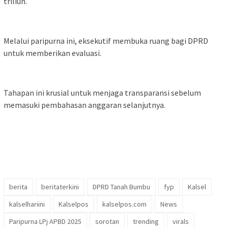
triliun.
Melalui paripurna ini, eksekutif membuka ruang bagi DPRD
untuk memberikan evaluasi.
Tahapan ini krusial untuk menjaga transparansi sebelum
memasuki pembahasan anggaran selanjutnya.
berita
beritaterkini
DPRD Tanah Bumbu
fyp
Kalsel
kalselhariini
Kalselpos
kalselpos.com
News
Paripurna LPj APBD 2025
sorotan
trending
virals