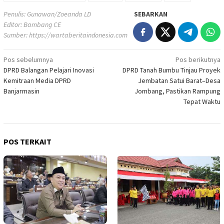
Penulis: Gunawan/Zoeanda LD
SEBARKAN
Editor: Bambang CE
Sumber:
https://wartaberitaindonesia.com
Navigasi
Pos sebelumnya
Pos berikutnya
DPRD Balangan Pelajari Inovasi
DPRD Tanah Bumbu Tinjau Proyek
pos
Kemitraan Media DPRD
Jembatan Satui Barat–Desa
Banjarmasin
Jombang, Pastikan Rampung
Tepat Waktu
POS TERKAIT