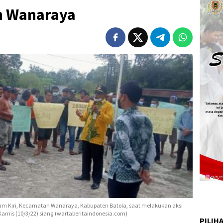
n Wanaraya
lam Kiri, Kecamatan Wanaraya, Kabupaten Batola, saat melakukan aksi
amis (10/3/22) siang.(wartaberitaindonesia.com)
PILIH