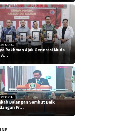
ERTORIAL
iya Rakhman Ajak Generasi Muda
i A…
ERTORIAL
kab Balangan Sambut Baik
dangan Fr…
INE