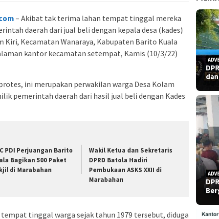
.com
– Akibat tak terima lahan tempat tinggal mereka
intah daerah dari jual beli dengan kepala desa (kades)
 Kiri, Kecamatan Wanaraya, Kabupaten Barito Kuala
 halaman kantor kecamatan setempat, Kamis (10/3/22)
ADV
DPR
dan
protes, ini merupakan perwakilan warga Desa Kolam
ilik pemerintah daerah dari hasil jual beli dengan Kades
C PDI Perjuangan Barito
Wakil Ketua dan Sekretaris
ala Bagikan 500 Paket
DPRD Batola Hadiri
kjil di Marabahan
Pembukaan ASKS XXII di
ADV
Marabahan
DPR
Ber
 tempat tinggal warga sejak tahun 1979 tersebut, diduga