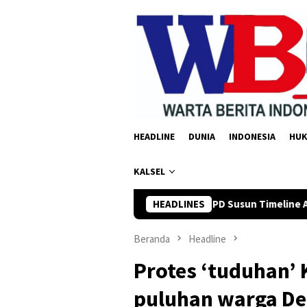
Loncat
ke
konten
HEADLINE
DUNIA
INDONESIA
HU
KALSEL
rman Yusi Minta OPD Susun Timeline Anggaran 2027 Sejak Awal Ta
HEADLINES
Beranda
Headline
Protes ‘tuduhan’
puluhan warga De