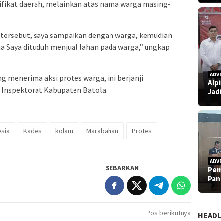
tifikat daerah, melainkan atas nama warga masing-
la tersebut, saya sampaikan dengan warga, kemudian
ma Saya dituduh menjual lahan pada warga,” ungkap
ADV
 menerima aksi protes warga, ini berjanji
Alp
Inspektorat Kabupaten Batola.
Jad
esia
Kades
kolam
Marabahan
Protes
ADV
SEBARKAN
Pem
Pan
Pos berikutnya
HEADL