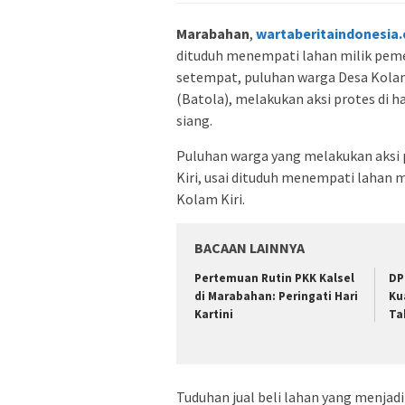
Marabahan
,
wartaberitaindonesia
dituduh menempati lahan milik pemer
setempat, puluhan warga Desa Kolam
(Batola), melakukan aksi protes di
siang.
Puluhan warga yang melakukan aksi 
Kiri, usai dituduh menempati lahan m
Kolam Kiri.
BACAAN LAINNYA
Pertemuan Rutin PKK Kalsel
DP
di Marabahan: Peringati Hari
Ku
Kartini
Ta
Tuduhan jual beli lahan yang menjadi