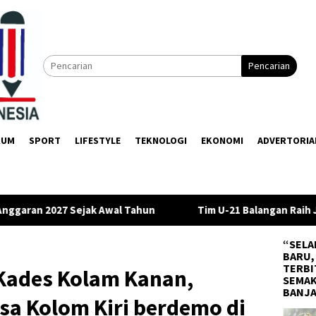
Pencarian
KUM
SPORT
LIFESTYLE
TEKNOLOGI
EKONOMI
ADVERTORIA
hun
Tim U-21 Balangan Raih Juara III di Gubernur Cup 202
“SELA
BARU,
TERBI
 Kades Kolam Kanan,
SEMAK
BANJ
sa Kolom Kiri berdemo di