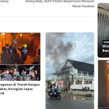
inerja
Kinerja Baik, SILPA Pemko Banjarmasin Menurun
Meski Pandemi
HEA
Vir
Ban
angunan di Tewah Hangus
akar, Kerugian Capai
5 M