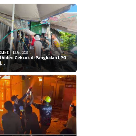
DLINE
12 Juli 2026
al Video Cekcok di Pangkalan LPG
j…