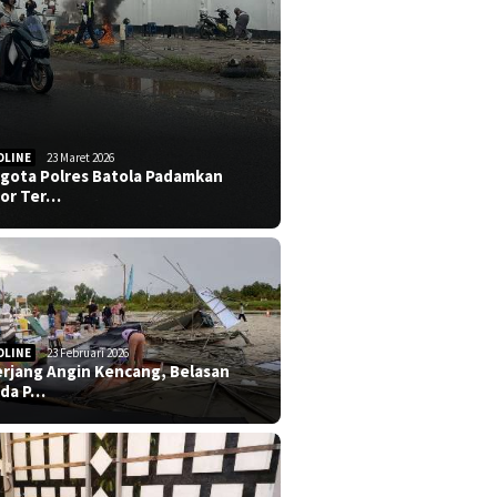
DLINE
23 Maret 2026
gota Polres Batola Padamkan
or Ter…
DLINE
23 Februari 2026
erjang Angin Kencang, Belasan
da P…