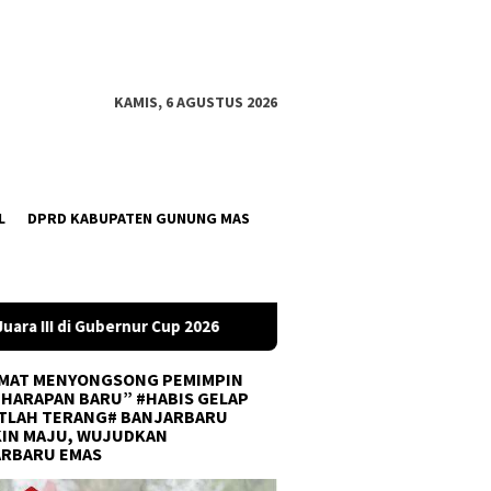
KAMIS, 6 AGUSTUS 2026
L
DPRD KABUPATEN GUNUNG MAS
6
DPRD Tanah Bumbu Desak PLN Batulicin Transparan Soal
MAT MENYONGSONG PEMIMPIN
 HARAPAN BARU” #HABIS GELAP
TLAH TERANG# BANJARBARU
IN MAJU, WUJUDKAN
ARBARU EMAS