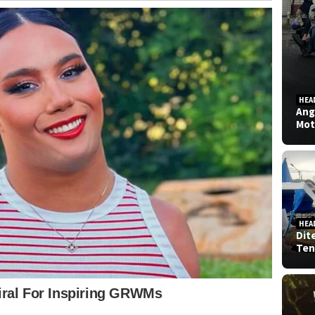
HEA
Ang
Mot
HEA
Dit
Ten