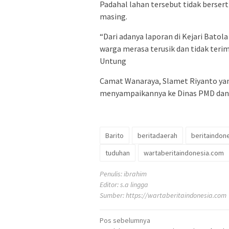
Padahal lahan tersebut tidak berser
masing.
“Dari adanya laporan di Kejari Bato
warga merasa terusik dan tidak teri
Untung
Camat Wanaraya, Slamet Riyanto yang
menyampaikannya ke Dinas PMD dan 
Barito
beritadaerah
beritaindon
tuduhan
wartaberitaindonesia.com
Penulis: ibrahim
Editor: s.a lingga
Sumber:
https://wartaberitaindonesia.com
Navigasi
Pos sebelumnya