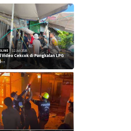
DLINE
12 Juli 2026
al Video Cekcok di Pangkalan LPG
j…