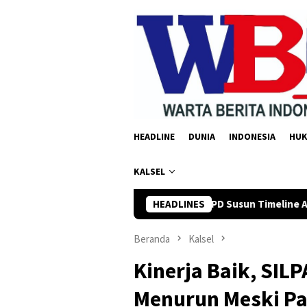
Loncat
ke
konten
HEADLINE
DUNIA
INDONESIA
HU
KALSEL
an Yusi Minta OPD Susun Timeline Anggaran 2027 Sejak Awal Tah
HEADLINES
Beranda
Kalsel
Kinerja Baik, SIL
Menurun Meski P