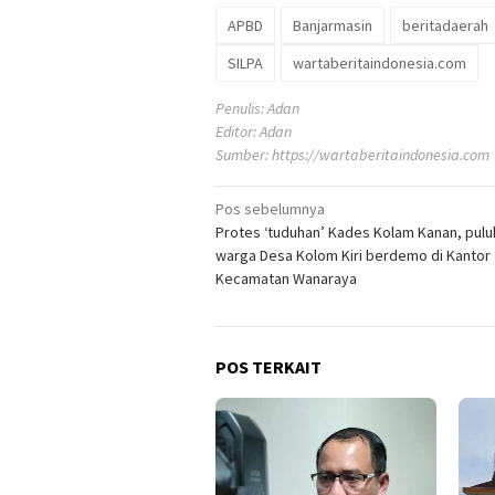
APBD
Banjarmasin
beritadaerah
SILPA
wartaberitaindonesia.com
Penulis: Adan
Editor: Adan
Sumber:
https://wartaberitaindonesia.com
Navigasi
Pos sebelumnya
Protes ‘tuduhan’ Kades Kolam Kanan, pul
pos
warga Desa Kolom Kiri berdemo di Kantor
Kecamatan Wanaraya
POS TERKAIT