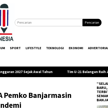
Pencarian
KUM
SPORT
LIFESTYLE
TEKNOLOGI
EKONOMI
ADVERTORIA
un
Tim U-21 Balangan Raih Juara III di Gubernur Cup 2026
“SELA
BARU,
TERBI
PA Pemko Banjarmasin
SEMAK
BANJ
andemi