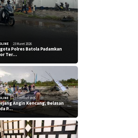
DLINE
23 Maret 2026
gota Polres Batola Padamkan
or Ter…
DLINE
23 Februari 2026
erjang Angin Kencang, Belasan
da P…