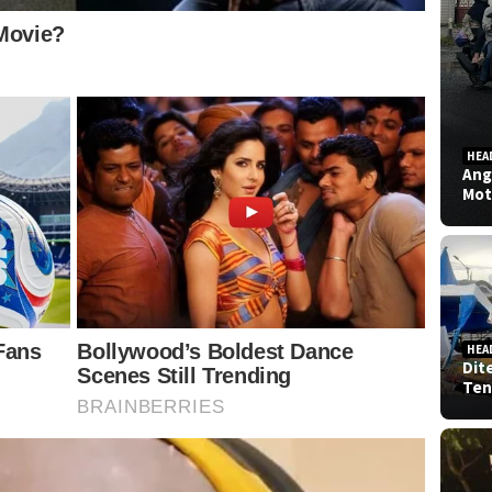
HEA
Ang
Mot
HEA
Dit
Ten