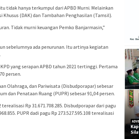
tu tidak hanya terkumpul dari APBD Murni. Melainkan
asi Khusus (DAK) dan Tambahan Penghasilan (Tamsil).
mpuran. Tidak murni keuangan Pemko Banjarmasin,”
un sebelumnya ada penurunan. Itu artinya kegiatan
.
SKPD yang serapan APBD tahun 2021 tertinggi. Pertama
70 persen.
an Olahraga, dan Pariwisata (Disbudporapar) sebesar
mum dan Penataan Ruang (PUPR) sebesar 91,04 persen.
 terealisasi Rp 31.671.708.285. Disbudporapar dari pagu
.968.855. PUPR dadi pagu Rp 273.527.595.108 terealisasi
ADV
Kap
Sil