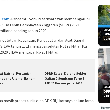
a.com
-Pandemi Covid-19 ternyata tak mempengaruhi
, Sisa Lebih Pembiayaan Anggaran (SILPA) 2021
iliar dibanding tahun 2020.
ADV
DPR
dan
engelolaan Keuangan, Pendapatan dan Aset Daerah
ILPA tahun 2021 mencapai sekitar Rp198 Miliar. Itu
020 SILPA mencapai Rp 251 Miliar.
wi Raisha: Pertanian
DPRD Kalsel Dorong Sektor
nopang Utama Ekonomi
Galian C Sumbang Target
sa
PAD 23 Persen pada 2026
ADV
DPR
Ber
ena masih proses audit oleh BPK RI,” katanya belum lama