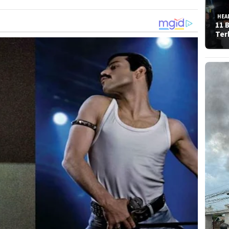
HEA
11 
Ter