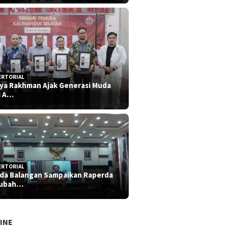
ERTORIAL
iya Rakhman Ajak Generasi Muda
i A…
ERTORIAL
da Balangan Sampaikan Raperda
rubah…
INE