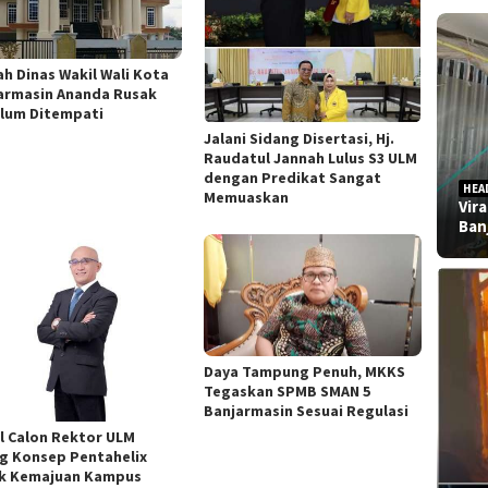
h Dinas Wakil Wali Kota
armasin Ananda Rusak
lum Ditempati
Jalani Sidang Disertasi, Hj.
Raudatul Jannah Lulus S3 ULM
dengan Predikat Sangat
HEA
Memuaskan
Vir
Ban
Daya Tampung Penuh, MKKS
Tegaskan SPMB SMAN 5
Banjarmasin Sesuai Regulasi
l Calon Rektor ULM
g Konsep Pentahelix
k Kemajuan Kampus