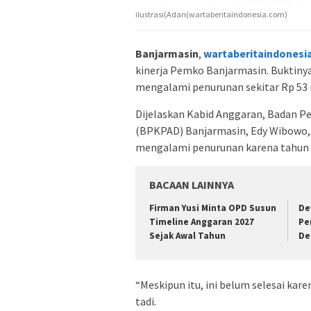
ilustrasi(Adan(wartaberitaindonesia.com)
Banjarmasin
,
wartaberitaindonesi
kinerja Pemko Banjarmasin. Buktinya
mengalami penurunan sekitar Rp 53 m
Dijelaskan Kabid Anggaran, Badan P
(BPKPAD) Banjarmasin, Edy Wibowo, S
mengalami penurunan karena tahun 2
BACAAN LAINNYA
Firman Yusi Minta OPD Susun
De
Timeline Anggaran 2027
Pe
Sejak Awal Tahun
De
“Meskipun itu, ini belum selesai kar
tadi.