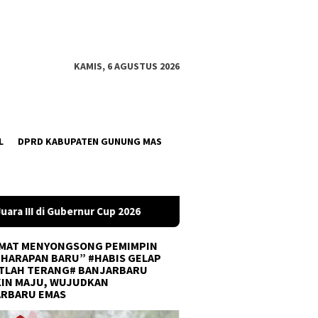
KAMIS, 6 AGUSTUS 2026
L
DPRD KABUPATEN GUNUNG MAS
DPRD Tanah Bumbu Desak PLN Batulicin Transparan Soal P
MAT MENYONGSONG PEMIMPIN
 HARAPAN BARU” #HABIS GELAP
TLAH TERANG# BANJARBARU
IN MAJU, WUJUDKAN
ARBARU EMAS