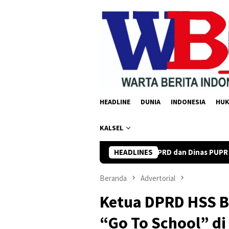
Loncat
ke
konten
HEADLINE
DUNIA
INDONESIA
HU
KALSEL
2027
DPRD dan Dinas PUPR Balangan Tinjau Jembatan Rus
HEADLINES
Beranda
Advertorial
Ketua DPRD HSS Bu
“Go To School” d