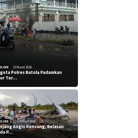
DLINE
23 Maret 2026
gota Polres Batola Padamkan
or Ter…
DLINE
23 Februari 2026
erjang Angin Kencang, Belasan
da P…