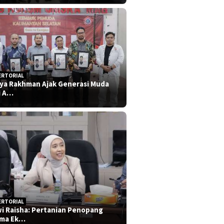
ERTORIAL
iya Rakhman Ajak Generasi Muda
i A…
ERTORIAL
i Raisha: Pertanian Penopang
ma Ek…