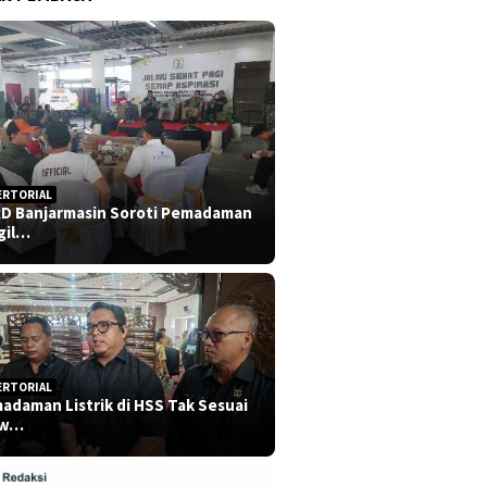
ERTORIAL
D Banjarmasin Soroti Pemadaman
gil…
ERTORIAL
adaman Listrik di HSS Tak Sesuai
dw…