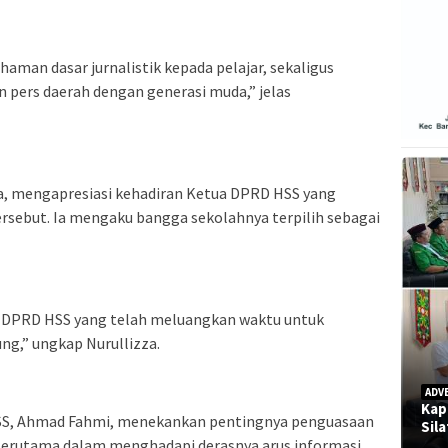
man dasar jurnalistik kepada pelajar, sekaligus
 pers daerah dengan generasi muda,” jelas
a, mengapresiasi kehadiran Ketua DPRD HSS yang
rsebut. Ia mengaku bangga sekolahnya terpilih sebagai
a DPRD HSS yang telah meluangkan waktu untuk
ng,” ungkap Nurullizza.
ADV
Kap
S, Ahmad Fahmi, menekankan pentingnya penguasaan
Sil
, terutama dalam menghadapi derasnya arus informasi.