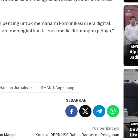
 penting untuk memahami komunikasi di era digital.
alam meningkatkan literasi media di kalangan pelajar,”
ADV
Alp
Jad
latihan Jurnalistik
SMAN 1 Angkinang
SEBARKAN
ADV
Pos berikutnya
Dew
an Masjid
Komisi I DPRD HSS Bahas Ranperda Pelayanan
Uta