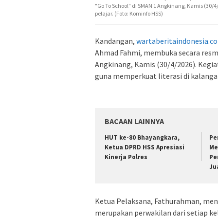
"Go To School" di SMAN 1 Angkinang, Kamis (30/4/
pelajar. (Foto: Kominfo HSS)
Kandangan,
wartaberitaindonesia.c
Ahmad Fahmi, membuka secara resmi p
Angkinang, Kamis (30/4/2026). Kegiat
guna memperkuat literasi di kalangan
BACAAN LAINNYA
HUT ke-80 Bhayangkara,
Pe
Ketua DPRD HSS Apresiasi
Me
Kinerja Polres
Pe
Ju
Ketua Pelaksana, Fathurahman, menye
merupakan perwakilan dari setiap ke