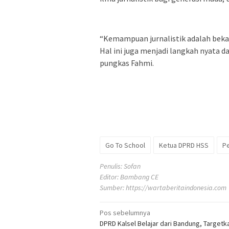
“Kemampuan jurnalistik adalah bekal
Hal ini juga menjadi langkah nyata d
pungkas Fahmi.
Go To School
Ketua DPRD HSS
Pe
Penulis: Sofan
Editor: Bambang CE
Sumber:
https://wartaberitaindonesia.com
Navigasi
Pos sebelumnya
DPRD Kalsel Belajar dari Bandung, Targetk
pos