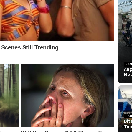
HEA
Ang
Mot
HEA
Dit
Ten