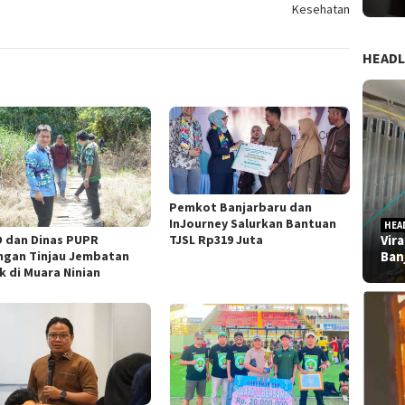
Kesehatan
HEADL
Pemkot Banjarbaru dan
InJourney Salurkan Bantuan
HEA
TJSL Rp319 Juta
 dan Dinas PUPR
Vir
ngan Tinjau Jembatan
Ban
k di Muara Ninian