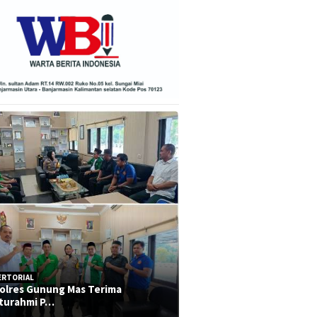
ERTORIAL
olres Gunung Mas Terima
aturahmi P…