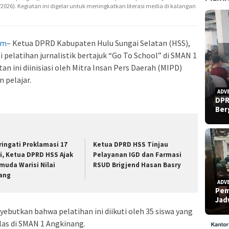
2026). Kegiatan ini digelar untuk meningkatkan literasi media di kalangan
om
– Ketua DPRD Kabupaten Hulu Sungai Selatan (HSS),
elatihan jurnalistik bertajuk “Go To School” di SMAN 1
an ini diinisiasi oleh Mitra Insan Pers Daerah (MIPD)
 pelajar.
ADV
DPR
Ber
ringati Proklamasi 17
Ketua DPRD HSS Tinjau
i, Ketua DPRD HSS Ajak
Pelayanan IGD dan Farmasi
muda Warisi Nilai
RSUD Brigjend Hasan Basry
ang
ADV
Pem
Ja
butkan bahwa pelatihan ini diikuti oleh 35 siswa yang
las di SMAN 1 Angkinang.