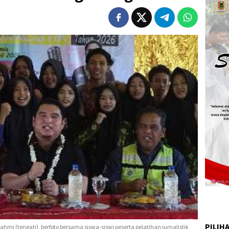
PILIH
hmi (tengah), berfoto bersama siswa-siswi peserta pelatihan jurnalistik