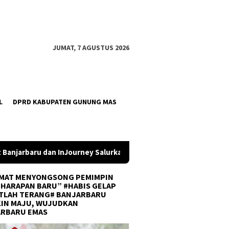
JUMAT, 7 AGUSTUS 2026
L
DPRD KABUPATEN GUNUNG MAS
urkan Bantuan TJSL Rp319 Juta
Pemkab Balangan Salurka
MAT MENYONGSONG PEMIMPIN
 HARAPAN BARU” #HABIS GELAP
TLAH TERANG# BANJARBARU
IN MAJU, WUJUDKAN
ARBARU EMAS