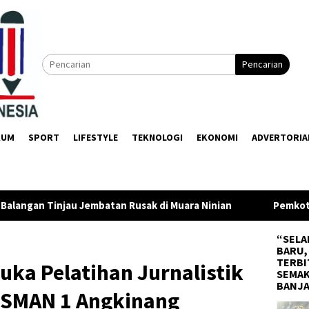
Pencarian
KUM
SPORT
LIFESTYLE
TEKNOLOGI
EKONOMI
ADVERTORIA
ak di Muara Ninian
Pemkot Banjarbaru dan InJourney Sal
“SELA
BARU,
TERBI
ka Pelatihan Jurnalistik
SEMAK
BANJ
i SMAN 1 Angkinang