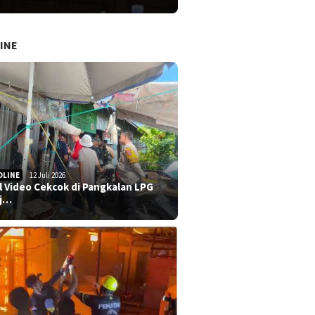
INE
DLINE
12 Juli 2026
al Video Cekcok di Pangkalan LPG
j…