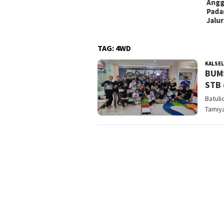
Anggota Polres Batola
Padamkan Motor Terbakar di
Jalur Mudik Handil Bakti
TAG:
4WD
KALSEL
BUMS
STB 
Batul
Tamiy