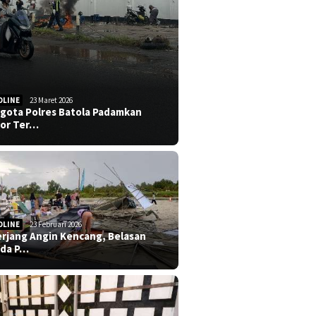
DLINE
23 Maret 2026
gota Polres Batola Padamkan
or Ter…
DLINE
23 Februari 2026
erjang Angin Kencang, Belasan
da P…