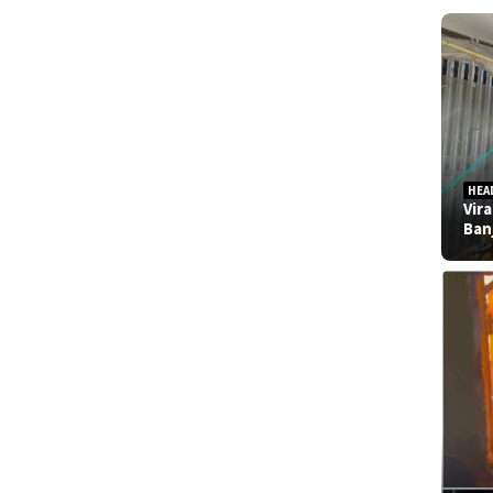
HEA
Vir
Ban