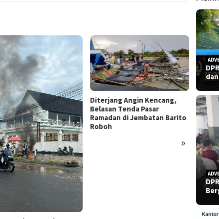
ADV
DPR
dan
rjang Angin Kencang,
san Tenda Pasar
dan di Jembatan Barito
Refleksi Hari Pers Nasional
oh
2026: Menguji Independensi
di Tengah “Tekanan Sunyi”
»
Polres
Temua
Gantun
ADV
DPR
Ber