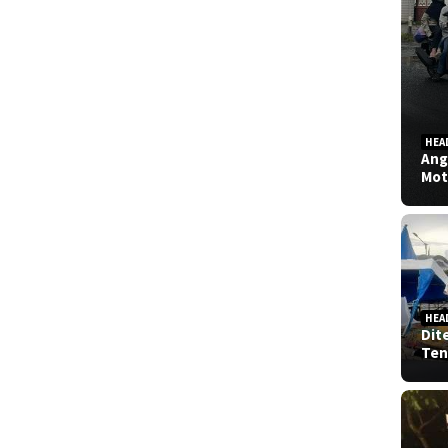
HEA
Ang
Mot
HEA
Dit
Ten