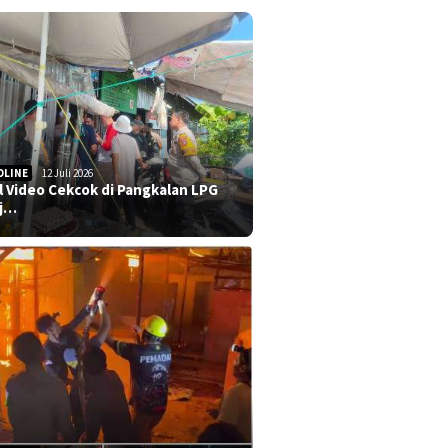
DLINE
12 Juli 2026
al Video Cekcok di Pangkalan LPG
j…