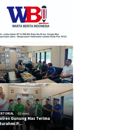
ERTORIAL
62 views
olres Gunung Mas Terima
aturahmi P…