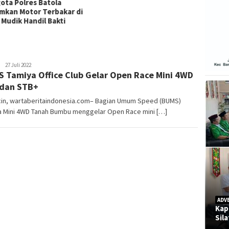
admin
27 Juli 2022
 Tamiya Office Club Gelar Open Race Mini 4WD
dan STB+
icin, wartaberitaindonesia.com– Bagian Umum Speed (BUMS)
a Mini 4WD Tanah Bumbu menggelar Open Race mini […]
ADV
Kap
Sil