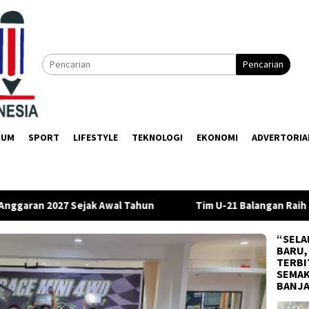
Pencarian
KUM
SPORT
LIFESTYLE
TEKNOLOGI
EKONOMI
ADVERTORIA
 Awal Tahun
Tim U-21 Balangan Raih Juara III di Gubernur 
“SELA
BARU,
TERBI
SEMAK
BANJ