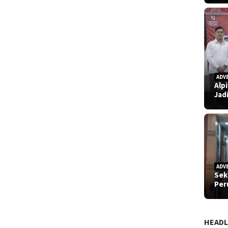
ADV
Alp
Jad
ADV
Sek
Pe
HEADL