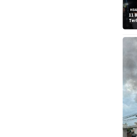
HEA
11 
Ter