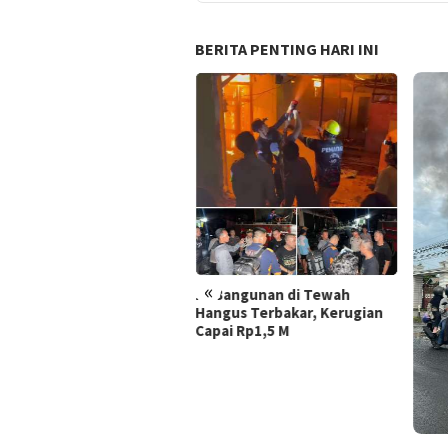
BERITA PENTING HARI INI
Dite
Bela
Rama
Rob
«
Bangunan di Tewah
gus Terbakar, Kerugian
ai Rp1,5 M