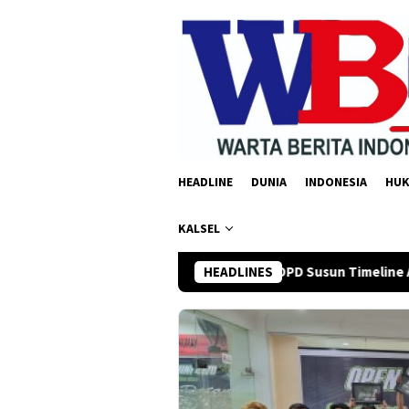
Loncat
ke
konten
HEADLINE
DUNIA
INDONESIA
HU
KALSEL
Firman Yusi Minta OPD Susun Timeline Anggaran 2027 Sejak
HEADLINES