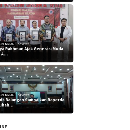
ERTORIAL
57 views
iya Rakhman Ajak Generasi Muda
i A…
ERTORIAL
54 views
da Balangan Sampaikan Raperda
rubah…
INE