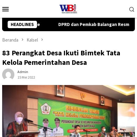
Loncat
Menu
ke
Mobile
konten
kab Balangan Resmi Setujui Raperda Perubahan APBD 2026
HEADLINES
Beranda
Kalsel
83 Perangkat Desa Ikuti Bimtek Tata
Kelola Pemerintahan Desa
Admin
15 Mei 2022