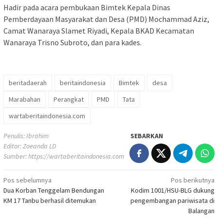
Hadir pada acara pembukaan Bimtek Kepala Dinas
Pemberdayaan Masyarakat dan Desa (PMD) Mochammad Aziz,
Camat Wanaraya Slamet Riyadi, Kepala BKAD Kecamatan
Wanaraya Trisno Subroto, dan para kades.
beritadaerah
beritaindonesia
Bimtek
desa
Marabahan
Perangkat
PMD
Tata
wartaberitaindonesia.com
Penulis: Ibrahim
SEBARKAN
Editor: Zoeanda LD
Sumber:
https://wartaberitaindonesia.com
Navigasi
Pos sebelumnya
Pos berikutnya
Dua Korban Tenggelam Bendungan
Kodim 1001/HSU-BLG dukung
pos
KM 17 Tanbu berhasil ditemukan
pengembangan pariwisata di
Balangan