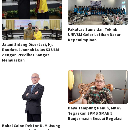
Fakultas Sains dan Teknik
UNIVSM Gelar Latihan Dasar
Kepemimpinan
Jalani Sidang Disertasi, Hj.
Raudatul Jannah Lulus S3 ULM
dengan Predikat Sangat
Memuaskan
Daya Tampung Penuh, MKKS
Tegaskan SPMB SMAN 5
Banjarmasin Sesuai Regulasi
Bakal Calon Rektor ULM Usung