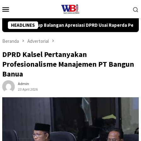
Loncat
Menu
ke
Mobile
konten
i DPRD Usai Raperda Perubahan APBD 2026 Resmi Disepakati
HEADLINES
Beranda
Advertorial
DPRD Kalsel Pertanyakan
Profesionalisme Manajemen PT Bangun
Banua
Admin
23 April 2026