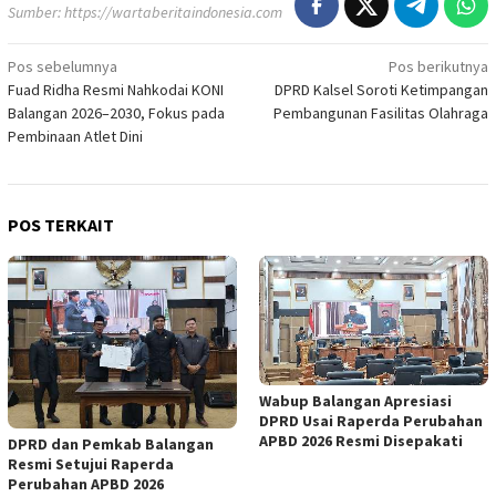
Sumber:
https://wartaberitaindonesia.com
Navigasi
Pos sebelumnya
Pos berikutnya
Fuad Ridha Resmi Nahkodai KONI
DPRD Kalsel Soroti Ketimpangan
pos
Balangan 2026–2030, Fokus pada
Pembangunan Fasilitas Olahraga
Pembinaan Atlet Dini
POS TERKAIT
Wabup Balangan Apresiasi
DPRD Usai Raperda Perubahan
APBD 2026 Resmi Disepakati
DPRD dan Pemkab Balangan
Resmi Setujui Raperda
Perubahan APBD 2026