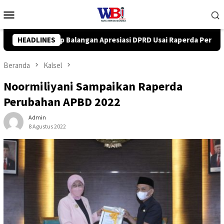
Loncat
Menu
ke
Mobile
konten
i DPRD Usai Raperda Perubahan APBD 2026 Resmi Disepakati
HEADLINES
Beranda
Kalsel
Noormiliyani Sampaikan Raperda
Perubahan APBD 2022
Admin
8 Agustus 2022