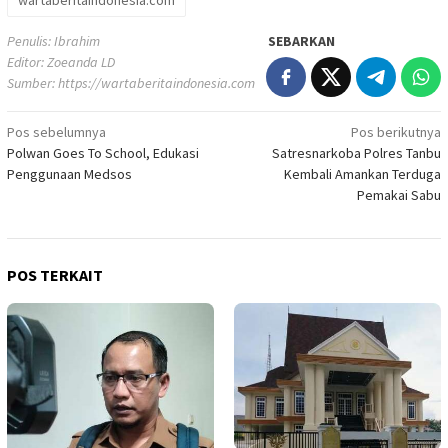
wartaberitaindonesia.com
Penulis: Ibrahim
SEBARKAN
Editor: Zoeanda LD
Sumber:
https://wartaberitaindonesia.com
Navigasi
Pos sebelumnya
Pos berikutnya
Polwan Goes To School, Edukasi
Satresnarkoba Polres Tanbu
pos
Penggunaan Medsos
Kembali Amankan Terduga
Pemakai Sabu
POS TERKAIT