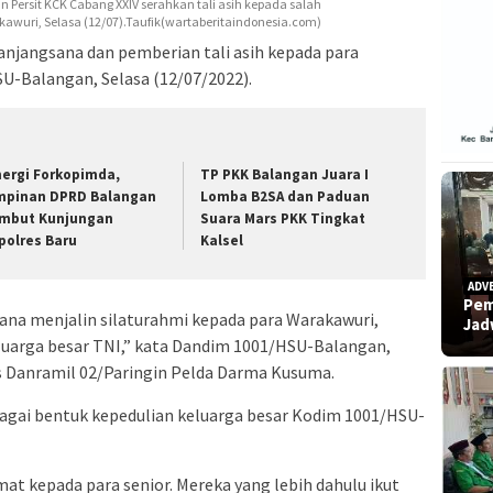
Persit KCK Cabang XXIV serahkan tali asih kepada salah
kawuri, Selasa (12/07).Taufik(wartaberitaindonesia.com)
 anjangsana dan pemberian tali asih kepada para
U-Balangan, Selasa (12/07/2022).
nergi Forkopimda,
TP PKK Balangan Juara I
mpinan DPRD Balangan
Lomba B2SA dan Paduan
mbut Kunjungan
Suara Mars PKK Tingkat
polres Baru
Kalsel
ADV
Pem
rana menjalin silaturahmi kepada para Warakawuri,
Ja
eluarga besar TNI,” kata Dandim 1001/HSU-Balangan,
Pjs Danramil 02/Paringin Pelda Darma Kusuma.
bagai bentuk kepedulian keluarga besar Kodim 1001/HSU-
t kepada para senior. Mereka yang lebih dahulu ikut