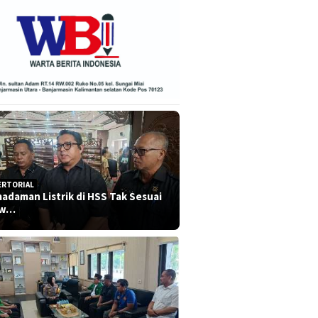
ERTORIAL
adaman Listrik di HSS Tak Sesuai
dw…