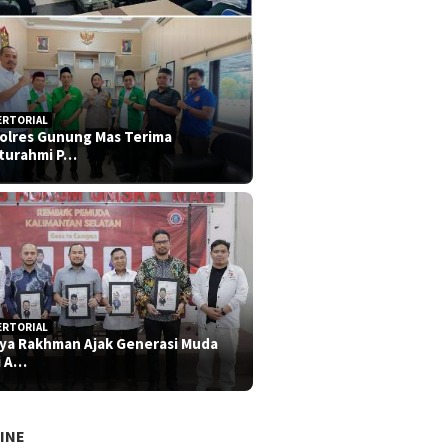
ERTORIAL
olres Gunung Mas Terima
aturahmi P…
ERTORIAL
iya Rakhman Ajak Generasi Muda
i A…
INE