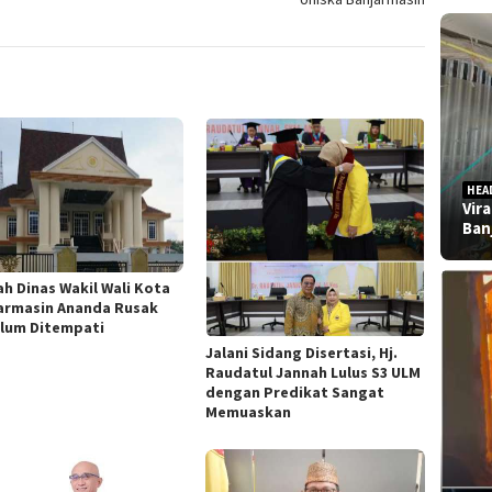
HEA
Vir
Ban
h Dinas Wakil Wali Kota
armasin Ananda Rusak
lum Ditempati
Jalani Sidang Disertasi, Hj.
Raudatul Jannah Lulus S3 ULM
dengan Predikat Sangat
Memuaskan