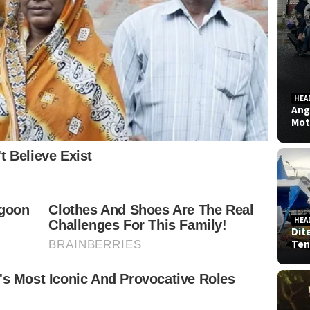
HEA
Ang
Mot
HEA
Dit
Ten