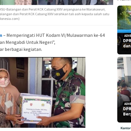
U-Balangan dan Persit KCK Cabang XXIV anjangsana ke Warakawuri,
-Balangan dan Persit KCK Cabang XXIV serahkan tali asih kepada salah satu
ndonesia.com)
m
– Memperingati HUT Kodam VI/Mulawarman ke-64
ADV
DPR
n Mengabdi Untuk Negeri”,
dan
 berbagai kegiatan.
ADV
DPR
Ber