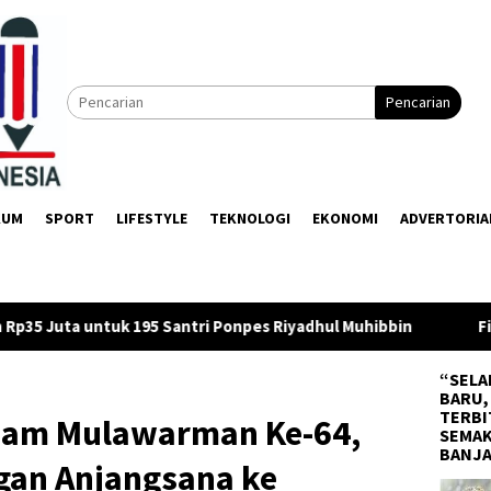
Pencarian
KUM
SPORT
LIFESTYLE
TEKNOLOGI
EKONOMI
ADVERTORIA
onpes Riyadhul Muhibbin
Firman Yusi Minta OPD Susun T
“SELA
BARU,
TERBI
dam Mulawarman Ke-64,
SEMAK
BANJ
an Anjangsana ke