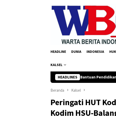
Loncat
ke
konten
HEADLINE
DUNIA
INDONESIA
HU
KALSEL
ngan Salurkan Bantuan Pendidikan Rp35 Juta untuk 195 Santri P
HEADLINES
Beranda
Kalsel
Peringati HUT Ko
Kodim HSU-Balang