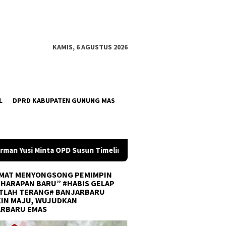
KAMIS, 6 AGUSTUS 2026
L
DPRD KABUPATEN GUNUNG MAS
imeline Anggaran 2027 Sejak Awal Tahun
Tim U-21 Balanga
MAT MENYONGSONG PEMIMPIN
 HARAPAN BARU” #HABIS GELAP
TLAH TERANG# BANJARBARU
IN MAJU, WUJUDKAN
ARBARU EMAS