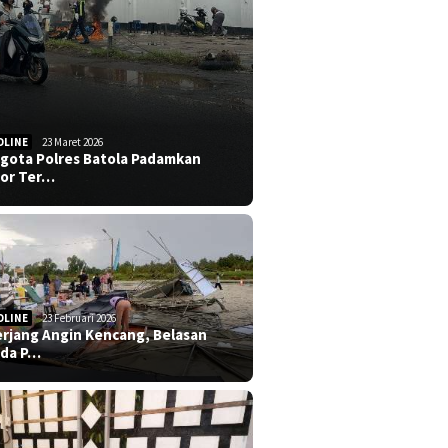
DLINE
23 Maret 2026
gota Polres Batola Padamkan
or Ter…
DLINE
23 Februari 2026
erjang Angin Kencang, Belasan
da P…