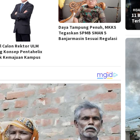
HEA
11 
Ter
Daya Tampung Penuh, MKKS
Tegaskan SPMB SMAN 5
Banjarmasin Sesuai Regulasi
l Calon Rektor ULM
g Konsep Pentahelix
k Kemajuan Kampus