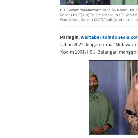
HUT Kodam VI/Mulawarman Ke-64, Kodim 1001/HS
Selasa (12/07).(ist) Teks foto 2: Kodim 1001/HSU
Warakawuri, Selasa (12/07).Taufik(wartaberitai
Paringin
,
wartaberitaindonesia.co
tahun 2022 dengan tema “Mulawarma
Kodim 1001/HSU-Balangan menggelar