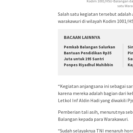
Kodim 1001/HSU-Balangan dan 
satu Wara
Salah satu kegiatan tersebut adalah
warakawuri di wilayah Kodim 1001/HS
BACAAN LAINNYA
Pemkab Balangan Salurkan
Si
Bantuan Pendidikan Rp35
Pi
Juta untuk 195 Santri
Sa
Ponpes Riyadhul Muhibbin
Ka
“Kegiatan anjangsana ini sebagai sa
karena mereka adalah bagian dari k
Letkol Inf Aldin Hadi yang diwakili 
Pemberian tali asih, menurutnya se
Balangan kepada para Warakawuri.
“Sudah selayaknya TNI menaruh horma