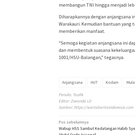
membangun TNI hingga menjadi lebih b
Diharapkannya dengan anjangsana ini
Warakauri. Kemudian bantuan yang te
memberikan manfaat.
“Semoga kegiatan anjangsana ini da
dan membentuk suasana kekeluargaa
1001/HSU-Balangan,” tegasnya.
Anjangsana
HUT
Kodam
Mul
Penulis: Taufik
Editor: Zoeanda LD
Sumber:
https://wartaberitaindonesia.com
Navigasi
Pos sebelumnya
Wabup HSS Sambut Kedatangan Habib Sye
pos
Abdul Qadir Assegaf