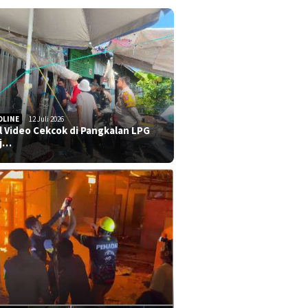
DLINE
12 Juli 2026
al Video Cekcok di Pangkalan LPG
j…