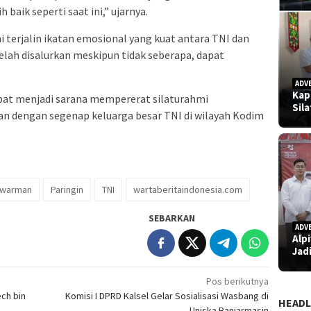
aik seperti saat ini,” ujarnya.
 terjalin ikatan emosional yang kuat antara TNI dan
lah disalurkan meskipun tidak seberapa, dapat
ADV
Kap
pat menjadi sarana mempererat silaturahmi
Sil
n dengan segenap keluarga besar TNI di wilayah Kodim
awarman
Paringin
TNI
wartaberitaindonesia.com
SEBARKAN
ADV
Alp
Jad
Pos berikutnya
ch bin
Komisi I DPRD Kalsel Gelar Sosialisasi Wasbang di
HEADL
Uniska Banjarmasin