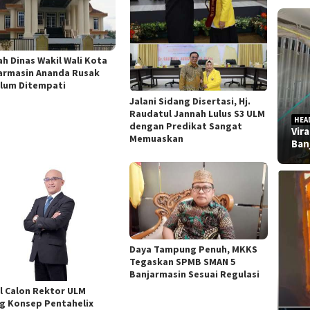
h Dinas Wakil Wali Kota
armasin Ananda Rusak
lum Ditempati
Jalani Sidang Disertasi, Hj.
Raudatul Jannah Lulus S3 ULM
HEA
dengan Predikat Sangat
Vir
Memuaskan
Ban
Daya Tampung Penuh, MKKS
Tegaskan SPMB SMAN 5
Banjarmasin Sesuai Regulasi
l Calon Rektor ULM
g Konsep Pentahelix