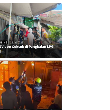
DLINE
12 Juli 2026
al Video Cekcok di Pangkalan LPG
j…