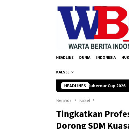
Loncat
ke
konten
HEADLINE
DUNIA
INDONESIA
HU
KALSEL
Raih Juara III di Gubernur Cup 2026
HEADLINES
DPRD Tanah Bumbu De
Beranda
Kalsel
Tingkatkan Profe
Dorong SDM Kuasa