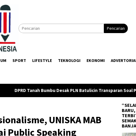
Pencarian
KUM
SPORT
LIFESTYLE
TEKNOLOGI
EKONOMI
ADVERTORIA
sak PLN Batulicin Transparan Soal Pemadaman Listrik Bergilir
“SELA
BARU,
TERBI
sionalisme, UNISKA MAB
SEMAK
BANJ
i Public Speaking