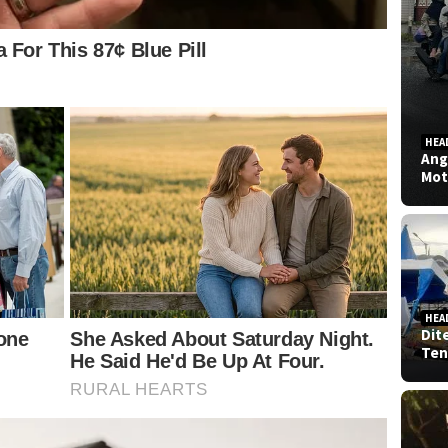
HEA
Ang
Mot
HEA
Dit
Ten