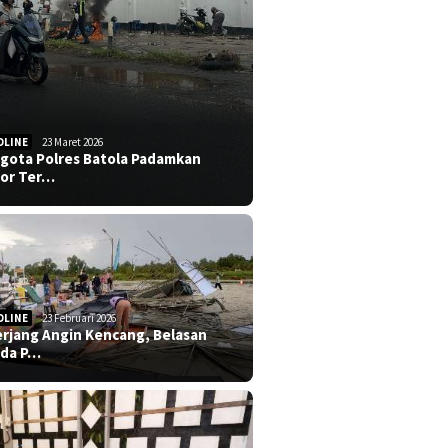
DLINE
23 Maret 2026
gota Polres Batola Padamkan
or Ter…
DLINE
23 Februari 2026
erjang Angin Kencang, Belasan
da P…