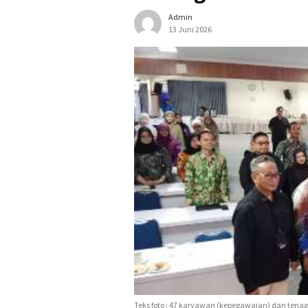
Admin
13 Juni 2026
Teks foto : 47 karyawan (kepegawaian) dan tena