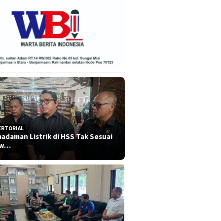
ERTORIAL
adaman Listrik di HSS Tak Sesuai
dw…