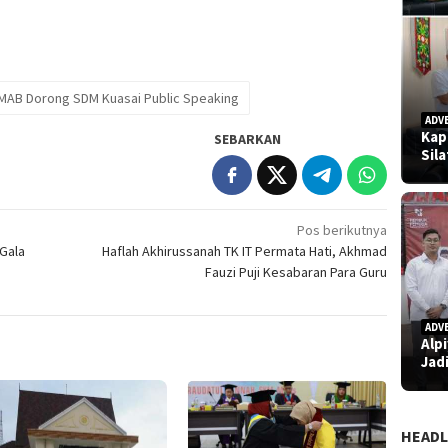
MAB Dorong SDM Kuasai Public Speaking
ADV
Kap
SEBARKAN
Sil
Pos berikutnya
Gala
Haflah Akhirussanah TK IT Permata Hati, Akhmad
Fauzi Puji Kesabaran Para Guru
ADV
Alp
Jad
HEADL