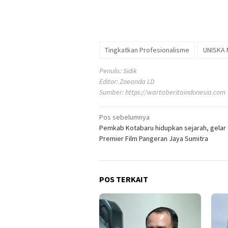
Tingkatkan Profesionalisme
UNISKA 
Penulis: Sidik
Editor: Zoeanda LD
Sumber:
https://wartaberitaindonesia.com
Navigasi
Pos sebelumnya
Pemkab Kotabaru hidupkan sejarah, gelar 
pos
Premier Film Pangeran Jaya Sumitra
POS TERKAIT