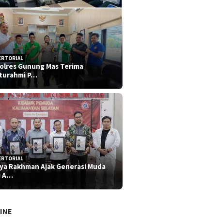
ERTORIAL
olres Gunung Mas Terima
aturahmi P…
ERTORIAL
iya Rakhman Ajak Generasi Muda
i A…
INE