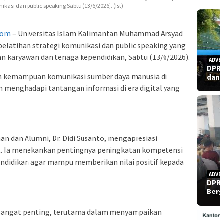
kasi dan public speaking Sabtu (13/6/2026). (Ist)
com
– Universitas Islam Kalimantan Muhammad Arsyad
elatihan strategi komunikasi dan public speaking yang
ngan karyawan dan tenaga kependidikan, Sabtu (13/6/2026).
ADV
DPR
an kemampuan komunikasi sumber daya manusia di
dan
 menghadapi tantangan informasi di era digital yang
an dan Alumni, Dr. Didi Susanto, mengapresiasi
t. Ia menekankan pentingnya peningkatan kompetensi
endidikan agar mampu memberikan nilai positif kepada
ADV
DPR
Ber
sangat penting, terutama dalam menyampaikan