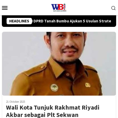
Loncat
Menu
ke
Mobile
konten
lan Strategis ke BPJN
HEADLINES
Tingkatkan Kompetensi Karyawan, P
21 Oktober 2025
Wali Kota Tunjuk Rakhmat Riyadi
Akbar sebagai Plt Sekwan