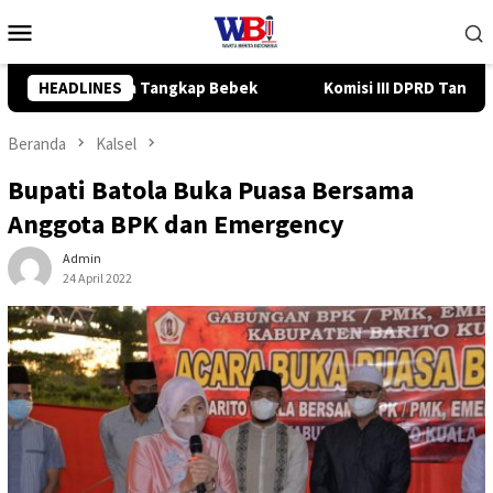
Loncat
Menu
ke
Mobile
konten
misi III DPRD Tanah Bumbu Ajukan 5 Usulan Strategis ke BPJN
HEADLINES
Beranda
Kalsel
Bupati Batola Buka Puasa Bersama
Anggota BPK dan Emergency
Admin
24 April 2022