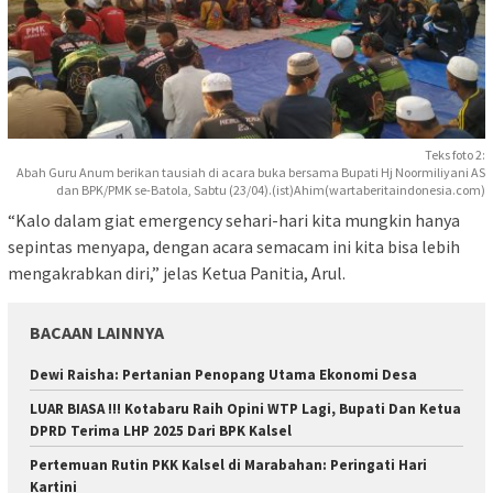
Teks foto 2:
Abah Guru Anum berikan tausiah di acara buka bersama Bupati Hj Noormiliyani AS
dan BPK/PMK se-Batola, Sabtu (23/04).(ist)Ahim(wartaberitaindonesia.com)
“Kalo dalam giat emergency sehari-hari kita mungkin hanya
sepintas menyapa, dengan acara semacam ini kita bisa lebih
mengakrabkan diri,” jelas Ketua Panitia, Arul.
BACAAN LAINNYA
Dewi Raisha: Pertanian Penopang Utama Ekonomi Desa
LUAR BIASA !!! Kotabaru Raih Opini WTP Lagi, Bupati Dan Ketua
DPRD Terima LHP 2025 Dari BPK Kalsel
Pertemuan Rutin PKK Kalsel di Marabahan: Peringati Hari
Kartini