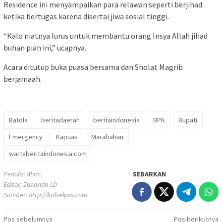
Residence ini menyampaikan para relawan seperti berjihad
ketika bertugas karena disertai jiwa sosial tinggi.
“Kalo niatnya lurus untuk membantu orang Insya Allah jihad
buhan pian ini,” ucapnya.
Acara ditutup buka puasa bersama dan Sholat Magrib
berjamaah.
Batola
beritadaerah
beritaindonesia
BPK
Bupati
Emergency
Kapuas
Marabahan
wartaberitaindonesia.com
Penulis: Ahim
SEBARKAN
Editor: Zoeanda LD
Sumber:
http://kalselpos.com
Navigasi
Pos sebelumnya
Pos berikutnya