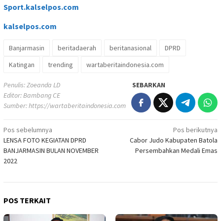
Sport.kalselpos.com
kalselpos
.com
Banjarmasin
beritadaerah
beritanasional
DPRD
Katingan
trending
wartaberitaindonesia.com
Penulis: Zoeanda LD
SEBARKAN
Editor: Bambang CE
Sumber:
https://wartaberitaindonesia.com
Navigasi
Pos sebelumnya
Pos berikutnya
LENSA FOTO KEGIATAN DPRD
Cabor Judo Kabupaten Batola
pos
BANJARMASIN BULAN NOVEMBER
Persembahkan Medali Emas
2022
POS TERKAIT