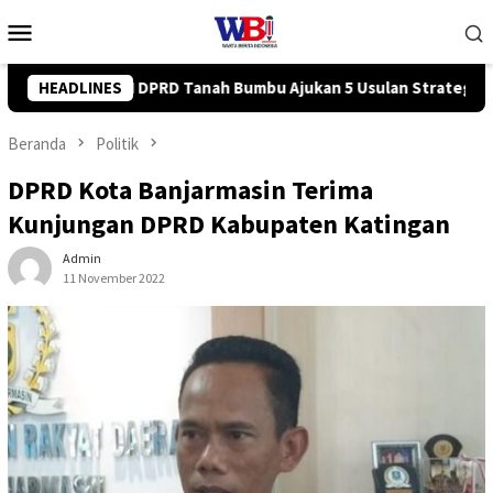
Loncat
Menu
ke
Mobile
konten
 Usulan Strategis ke BPJN
HEADLINES
Tingkatkan Kompetensi Karyaw
Beranda
Politik
DPRD Kota Banjarmasin Terima
Kunjungan DPRD Kabupaten Katingan
Admin
11 November 2022