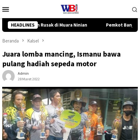
Loncat
Menu
ke
Mobile
konten
nian
HEADLINES
Pemkot Banjarbaru dan InJourney Salurkan Bantuan
Beranda
Kalsel
Juara lomba mancing, Ismanu bawa
pulang hadiah sepeda motor
Admin
28 Maret 2022