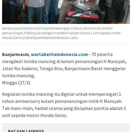
Ismanu juara lomba mancing memperingati 1 tahun anniversarry kolam
pemancingan H Mansyah dengan merebut hadiah utama 1 unit sepeda motor
Honda Genio.(hafizh)(wartaberitaindonesia.com)
Banjarmasin
,
wartaberitaindonesia.com
– 70 peserta
mengikuti lomba mancing di kolam pemancingan H Mansyah,
Jalan Yos Sudarso, Telaga Biru, Banjarmasin Barat menggelar
lomba mancing,
Minggu (27/3).
Kegiatan lomba mancing itu digelar untuk memperingati 1
tahun anniversarry kolam pemanancingan milik H Mansyah.
Tak main-main, hadiah utama yang disiapkan panitia adalah 1
unit sepeda motor Honda Genio.
BACAAN LAINNYA