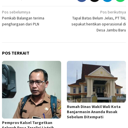
Navigasi
Pos sebelumnya
Pos berikutnya
Pemkab Balangan terima
Tapal Batas Belum Jelas, PT TAL
pos
penghargaan dari PLN
sepakat hentikan operasional di
Desa Jambu Baru
POS TERKAIT
Rumah Dinas Wakil Wali Kota
Banjarmasin Ananda Rusak
Sebelum Ditempati
Pemprov Kalsel Targetkan
Seluruh Desa Teraliri Listrik