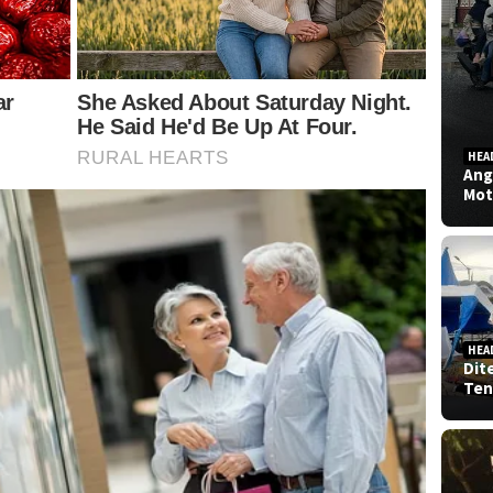
HEA
Ang
Mot
HEA
Dit
Ten