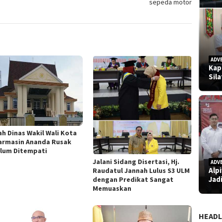
sepeda motor
ADV
Kap
Sil
h Dinas Wakil Wali Kota
armasin Ananda Rusak
lum Ditempati
Jalani Sidang Disertasi, Hj.
ADV
Alp
Raudatul Jannah Lulus S3 ULM
Jad
dengan Predikat Sangat
Memuaskan
HEADL