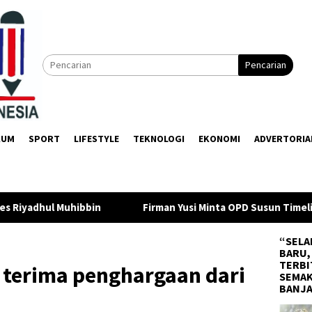
Pencarian
KUM
SPORT
LIFESTYLE
TEKNOLOGI
EKONOMI
ADVERTORIA
irman Yusi Minta OPD Susun Timeline Anggaran 2027 Sejak Awal 
“SELA
BARU,
TERBI
terima penghargaan dari
SEMAK
BANJ