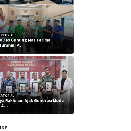
ERTORIAL
olres Gunung Mas Terima
aturahmi P…
ERTORIAL
iya Rakhman Ajak Generasi Muda
i A…
INE