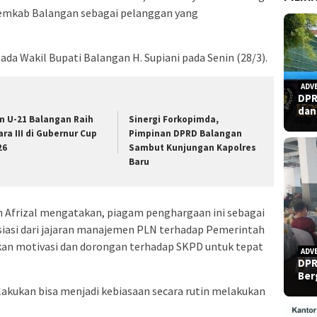
mkab Balangan sebagai pelanggan yang
a Wakil Bupati Balangan H. Supiani pada Senin (28/3).
ADV
DPR
dan
m U-21 Balangan Raih
Sinergi Forkopimda,
ara III di Gubernur Cup
Pimpinan DPRD Balangan
26
Sambut Kunjungan Kapolres
Baru
 Afrizal mengatakan, piagam penghargaan ini sebagai
siasi dari jajaran manajemen PLN terhadap Pemerintah
n motivasi dan dorongan terhadap SKPD untuk tepat
ADV
DPR
Ber
ilakukan bisa menjadi kebiasaan secara rutin melakukan