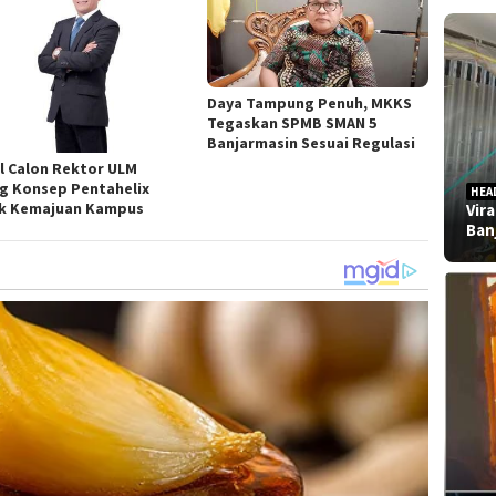
Daya Tampung Penuh, MKKS
Tegaskan SPMB SMAN 5
Banjarmasin Sesuai Regulasi
l Calon Rektor ULM
g Konsep Pentahelix
HEA
k Kemajuan Kampus
Vir
Ban