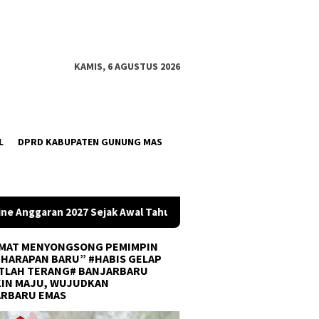
KAMIS, 6 AGUSTUS 2026
L
DPRD KABUPATEN GUNUNG MAS
Tahun
Tim U-21 Balangan Raih Juara III di Gubernur Cup 20
MAT MENYONGSONG PEMIMPIN
 HARAPAN BARU” #HABIS GELAP
TLAH TERANG# BANJARBARU
IN MAJU, WUJUDKAN
ARBARU EMAS