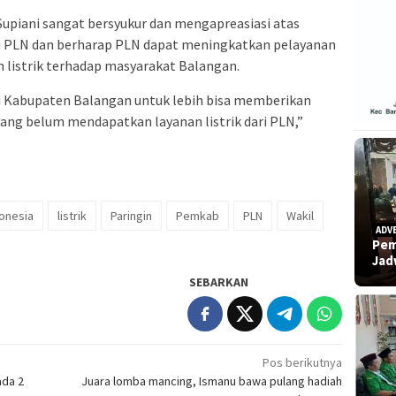
upiani sangat bersyukur dan mengapreasiasi atas
 PLN dan berharap PLN dapat meningkatkan pelayanan
listrik terhadap masyarakat Balangan.
di Kabupaten Balangan untuk lebih bisa memberikan
yang belum mendapatkan layanan listrik dari PLN,”
donesia
listrik
Paringin
Pemkab
PLN
Wakil
ADV
Pem
Ja
SEBARKAN
Pos berikutnya
ada 2
Juara lomba mancing, Ismanu bawa pulang hadiah