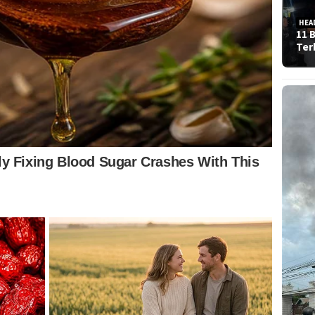
HEA
11 
Ter