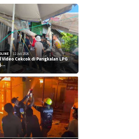
DLINE
12 Juli 2026
al Video Cekcok di Pangkalan LPG
j…