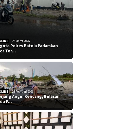
DLINE
23 Maret 2026
gota Polres Batola Padamkan
or Ter…
DLINE
23 Februari 2026
erjang Angin Kencang, Belasan
da P…