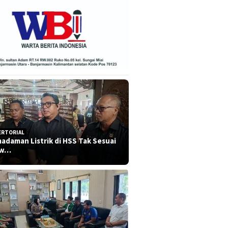
ERTORIAL
adaman Listrik di HSS Tak Sesuai
dw…