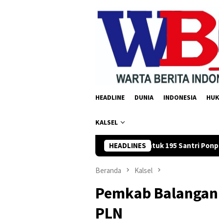
Loncat
ke
konten
HEADLINE
DUNIA
INDONESIA
HU
KALSEL
Rp35 Juta untuk 195 Santri Ponpes Riyadhul Muhibbin
HEADLINES
F
Beranda
Kalsel
Pemkab Balangan 
PLN