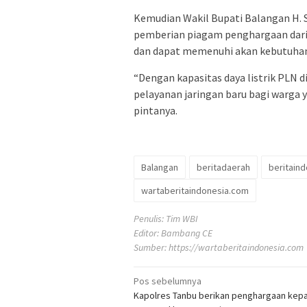
Kemudian Wakil Bupati Balangan H. S
pemberian piagam penghargaan dari
dan dapat memenuhi akan kebutuhan 
“Dengan kapasitas daya listrik PLN 
pelayanan jaringan baru bagi warga 
pintanya.
Balangan
beritadaerah
beritain
wartaberitaindonesia.com
Penulis: Tim WBI
Editor: Bambang CE
Sumber:
https://wartaberitaindonesia.com
Navigasi
Pos sebelumnya
Kapolres Tanbu berikan penghargaan kep
pos