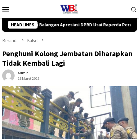
Loncat
Menu
ke
Mobile
konten
 DPRD Usai Raperda Perubahan APBD 2026 Resmi Disepakati
HEADLINES
Beranda
Kalsel
Penghuni Kolong Jembatan Diharapkan
Tidak Kembali Lagi
Admin
18 Maret 2022