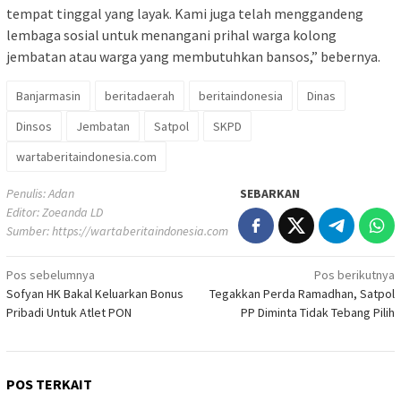
tempat tinggal yang layak. Kami juga telah menggandeng
lembaga sosial untuk menangani prihal warga kolong
jembatan atau warga yang membutuhkan bansos,” bebernya.
Banjarmasin
beritadaerah
beritaindonesia
Dinas
Dinsos
Jembatan
Satpol
SKPD
wartaberitaindonesia.com
Penulis: Adan
SEBARKAN
Editor: Zoeanda LD
Sumber:
https://wartaberitaindonesia.com
Navigasi
Pos sebelumnya
Pos berikutnya
Sofyan HK Bakal Keluarkan Bonus
Tegakkan Perda Ramadhan, Satpol
pos
Pribadi Untuk Atlet PON
PP Diminta Tidak Tebang Pilih
POS TERKAIT