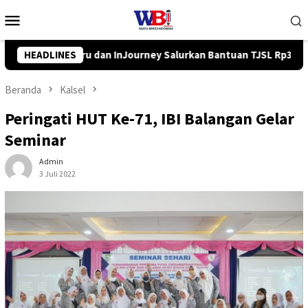
Loncat
Menu
ke
Mobile
konten
kan Bantuan TJSL Rp319 Juta
HEADLINES
Pemkab Balangan Salurkan 
Beranda
Kalsel
Peringati HUT Ke-71, IBI Balangan Gelar
Seminar
Admin
3 Juli 2022