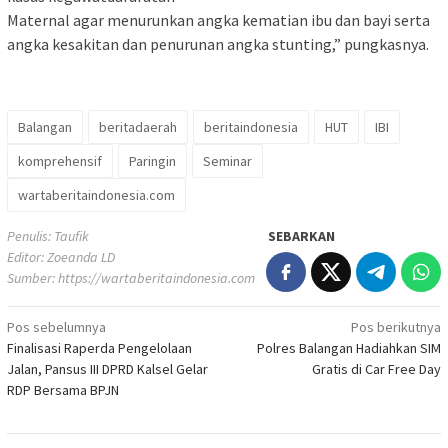
Maternal agar menurunkan angka kematian ibu dan bayi serta
angka kesakitan dan penurunan angka stunting,” pungkasnya.
Balangan
beritadaerah
beritaindonesia
HUT
IBI
komprehensif
Paringin
Seminar
wartaberitaindonesia.com
Penulis: Taufik
SEBARKAN
Editor: Zoeanda LD
Sumber:
https://wartaberitaindonesia.com
Navigasi
Pos sebelumnya
Pos berikutnya
Finalisasi Raperda Pengelolaan
Polres Balangan Hadiahkan SIM
pos
Jalan, Pansus III DPRD Kalsel Gelar
Gratis di Car Free Day
RDP Bersama BPJN