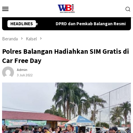
Loncat
Menu
ke
Mobile
konten
kab Balangan Resmi Setujui Raperda Perubahan APBD 2026
HEADLINES
Beranda
Kalsel
Polres Balangan Hadiahkan SIM Gratis di
Car Free Day
Admin
3 Juli 2022