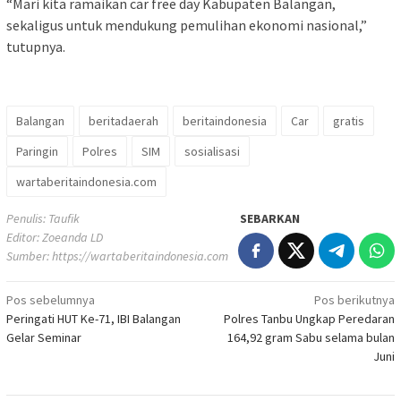
“Mari kita ramaikan car free day Kabupaten Balangan,
sekaligus untuk mendukung pemulihan ekonomi nasional,”
tutupnya.
Balangan
beritadaerah
beritaindonesia
Car
gratis
Paringin
Polres
SIM
sosialisasi
wartaberitaindonesia.com
Penulis: Taufik
SEBARKAN
Editor: Zoeanda LD
Sumber:
https://wartaberitaindonesia.com
Navigasi
Pos sebelumnya
Pos berikutnya
Peringati HUT Ke-71, IBI Balangan
Polres Tanbu Ungkap Peredaran
pos
Gelar Seminar
164,92 gram Sabu selama bulan
Juni