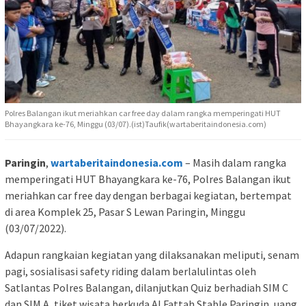
Polres Balangan ikut meriahkan car free day dalam rangka memperingati HUT
Bhayangkara ke-76, Minggu (03/07).(ist)Taufik(wartaberitaindonesia.com)
Paringin
,
wartaberitaindonesia.com
– Masih dalam rangka
memperingati HUT Bhayangkara ke-76, Polres Balangan ikut
meriahkan car free day dengan berbagai kegiatan, bertempat
di area Komplek 25, Pasar S Lewan Paringin, Minggu
(03/07/2022).
Adapun rangkaian kegiatan yang dilaksanakan meliputi, senam
pagi, sosialisasi safety riding dalam berlalulintas oleh
Satlantas Polres Balangan, dilanjutkan Quiz berhadiah SIM C
dan SIM A, tiket wisata berkuda Al Fattah Stable Paringin, uang