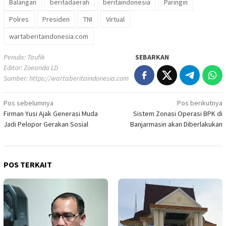
Balangan
beritadaerah
beritaindonesia
Paringin
Polres
Presiden
TNI
Virtual
wartaberitaindonesia.com
Penulis: Taufik
SEBARKAN
Editor: Zoeanda LD
Sumber:
https://wartaberitaindonesia.com
Navigasi
Pos sebelumnya
Pos berikutnya
Firman Yusi Ajak Generasi Muda
Sistem Zonasi Operasi BPK di
pos
Jadi Pelopor Gerakan Sosial
Banjarmasin akan Diberlakukan
POS TERKAIT