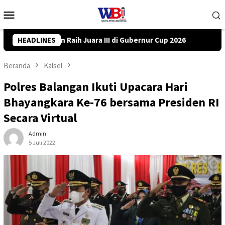
Loncat
Menu
ke
Mobile
konten
 Gubernur Cup 2026
HEADLINES
DPRD Tanah Bumbu Desak PLN Batulicin
Beranda
Kalsel
Polres Balangan Ikuti Upacara Hari
Bhayangkara Ke-76 bersama Presiden RI
Secara Virtual
Admin
5 Juli 2022