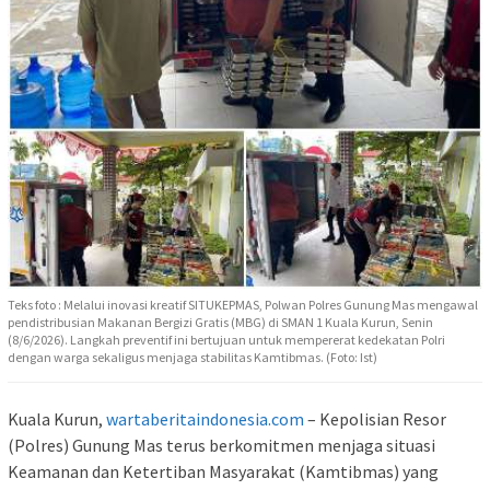
Teks foto : Melalui inovasi kreatif SITUKEPMAS, Polwan Polres Gunung Mas mengawal
pendistribusian Makanan Bergizi Gratis (MBG) di SMAN 1 Kuala Kurun, Senin
(8/6/2026). Langkah preventif ini bertujuan untuk mempererat kedekatan Polri
dengan warga sekaligus menjaga stabilitas Kamtibmas. (Foto: Ist)
Kuala Kurun,
wartaberitaindonesia.com
– Kepolisian Resor
(Polres) Gunung Mas terus berkomitmen menjaga situasi
Keamanan dan Ketertiban Masyarakat (Kamtibmas) yang