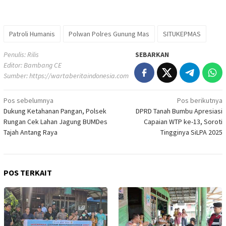
Patroli Humanis
Polwan Polres Gunung Mas
SITUKEPMAS
Penulis: Rilis
SEBARKAN
Editor: Bambang CE
Sumber:
https://wartaberitaindonesia.com
Navigasi
Pos sebelumnya
Pos berikutnya
Dukung Ketahanan Pangan, Polsek
DPRD Tanah Bumbu Apresiasi
pos
Rungan Cek Lahan Jagung BUMDes
Capaian WTP ke-13, Soroti
Tajah Antang Raya
Tingginya SiLPA 2025
POS TERKAIT