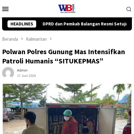
Loncat
Menu
ke
Mobile
konten
ngan Resmi Setujui Raperda Perubahan APBD 2026
HEADLINES
Wabup
Beranda
Kalimantan
Polwan Polres Gunung Mas Intensifkan
Patroli Humanis “SITUKEPMAS”
Admin
17 Juni 2026