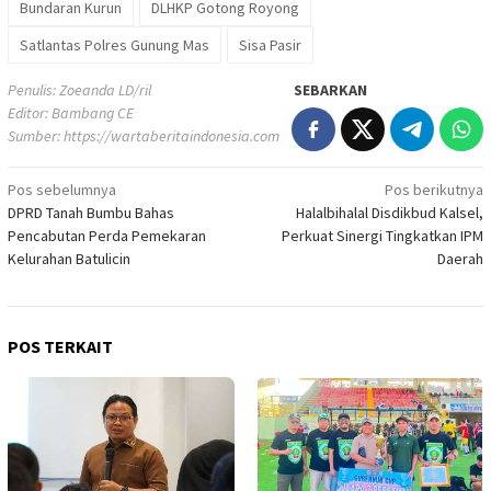
Bundaran Kurun
DLHKP Gotong Royong
Satlantas Polres Gunung Mas
Sisa Pasir
Penulis: Zoeanda LD/ril
SEBARKAN
Editor: Bambang CE
Sumber:
https://wartaberitaindonesia.com
Navigasi
Pos sebelumnya
Pos berikutnya
DPRD Tanah Bumbu Bahas
Halalbihalal Disdikbud Kalsel,
pos
Pencabutan Perda Pemekaran
Perkuat Sinergi Tingkatkan IPM
Kelurahan Batulicin
Daerah
POS TERKAIT