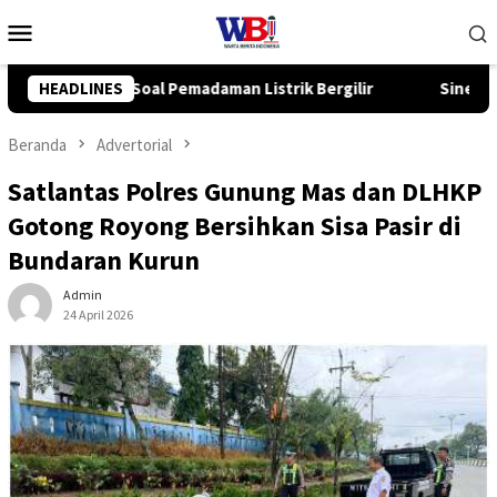
Loncat
Menu
ke
Mobile
konten
Bergilir
HEADLINES
Sinergi Forkopimda, Pimpinan DPRD Balangan S
Beranda
Advertorial
Satlantas Polres Gunung Mas dan DLHKP
Gotong Royong Bersihkan Sisa Pasir di
Bundaran Kurun
Admin
24 April 2026