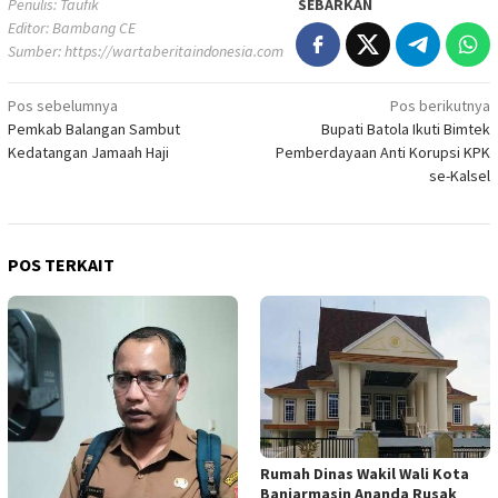
Penulis: Taufik
SEBARKAN
Editor: Bambang CE
Sumber:
https://wartaberitaindonesia.com
Navigasi
Pos sebelumnya
Pos berikutnya
Pemkab Balangan Sambut
Bupati Batola Ikuti Bimtek
pos
Kedatangan Jamaah Haji
Pemberdayaan Anti Korupsi KPK
se-Kalsel
POS TERKAIT
Rumah Dinas Wakil Wali Kota
Banjarmasin Ananda Rusak