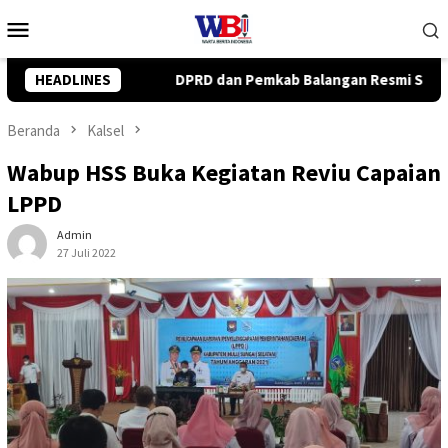
Loncat
Menu
ke
Mobile
konten
ab Balangan Resmi Setujui Raperda Perubahan APBD 2026
HEADLINES
Beranda
Kalsel
Wabup HSS Buka Kegiatan Reviu Capaian
LPPD
Admin
27 Juli 2022