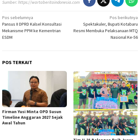
Sumber:
https://wartaberitaindonesia.com
Navigasi
Pos sebelumnya
Pos berikutnya
Pansus II DPRD Kalsel Konsultasi
Spektakuler, Bupati Kotabaru
pos
Mekanisme PPM ke Kementrian
Resmi Membuka Pelaksanaan MTQ
ESDM
Nasional Ke-56
POS TERKAIT
Firman Yusi Minta OPD Susun
Timeline Anggaran 2027 Sejak
Awal Tahun
Tim U-21 Balangan Raih Juara