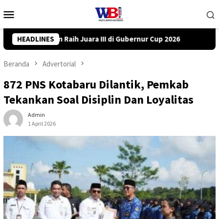
Loncat
Menu
ke
Mobile
konten
ubernur Cup 2026
HEADLINES
DPRD Tanah Bumbu Desak PLN Batulicin T
Beranda
Advertorial
872 PNS Kotabaru Dilantik, Pemkab
Tekankan Soal Disiplin Dan Loyalitas
Admin
1 April 2026