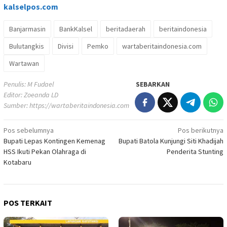
kalselpos
.com
Banjarmasin
BankKalsel
beritadaerah
beritaindonesia
Bulutangkis
Divisi
Pemko
wartaberitaindonesia.com
Wartawan
Penulis: M Fudael
SEBARKAN
Editor: Zoeanda LD
Sumber:
https://wartaberitaindonesia.com
Navigasi
Pos sebelumnya
Pos berikutnya
Bupati Lepas Kontingen Kemenag
Bupati Batola Kunjungi Siti Khadijah
pos
HSS Ikuti Pekan Olahraga di
Penderita Stunting
Kotabaru
POS TERKAIT