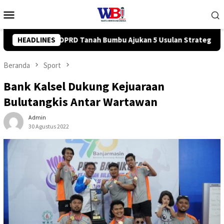
Loncat
Menu
ke
Mobile
konten
 Usulan Strategis ke BPJN
HEADLINES
Tingkatkan Kompetensi Karyawa
Beranda
Sport
Bank Kalsel Dukung Kejuaraan
Bulutangkis Antar Wartawan
Admin
30 Agustus 2022