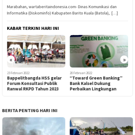
Marabahan, wartaberitaindonesia.com- Dinas Komunikasi dan
Informatika (Diskominfo) Kabupaten Barito Kuala (Batola), […]
KABAR TERKINI HARI INI
«
»
23 Februari 2022
20 Februari 2022
2
Bappelitbangda HSS gelar
“Toward Green Banking”
I
Forum Konsultasi Publik
Bank Kalsel Dukung
D
k
Ranwal RKPD Tahun 2023
Perbaikan Lingkungan
BERITA PENTING HARI INI