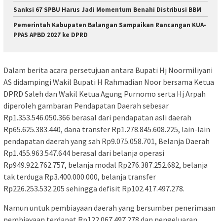
Sanksi 67 SPBU Harus Jadi Momentum Benahi Distribusi BBM
Pemerintah Kabupaten Balangan Sampaikan Rancangan KUA-
PPAS APBD 2027 ke DPRD
Dalam berita acara persetujuan antara Bupati Hj Noormiliyani
AS didampingi Wakil Bupati H Rahmadian Noor bersama Ketua
DPRD Saleh dan Wakil Ketua Agung Purnomo serta Hj Arpah
diperoleh gambaran Pendapatan Daerah sebesar
Rp1.353.546.050.366 berasal dari pendapatan asli daerah
Rp65.625.383.440, dana transfer Rp1.278.845.608.225, lain-lain
pendapatan daerah yang sah Rp9.075.058.701, Belanja Daerah
Rp1.455.963.547.644 berasal dari belanja operasi
Rp949.922.762.757, belanja modal Rp276.387.252.682, belanja
tak terduga Rp3.400.000.000, belanja transfer
Rp226.253.532.205 sehingga defisit Rp102.417.497.278.
Namun untuk pembiayaan daerah yang bersumber penerimaan
pembiayaan terdapat Rp122.067.497.278 dan pengeluaran