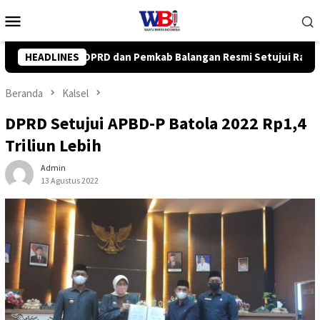
Loncat
Menu
ke
Mobile
konten
ngan Resmi Setujui Raperda Perubahan APBD 2026
HEADLINES
Wabup
Beranda
Kalsel
DPRD Setujui APBD-P Batola 2022 Rp1,4
Triliun Lebih
Admin
13 Agustus 2022