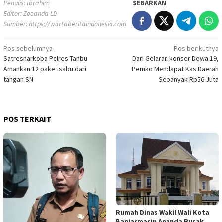
Penulis: Ibrahim
SEBARKAN
Editor: Zoeanda LD
Sumber:
https://wartaberitaindonesia.com
Navigasi
Pos sebelumnya
Pos berikutnya
Satresnarkoba Polres Tanbu
Dari Gelaran konser Dewa 19,
pos
Amankan 12 paket sabu dari
Pemko Mendapat Kas Daerah
tangan SN
Sebanyak Rp56 Juta
POS TERKAIT
Rumah Dinas Wakil Wali Kota
Banjarmasin Ananda Rusak