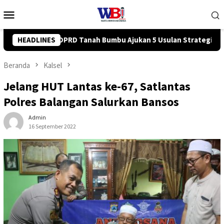
Loncat
Menu
ke
Mobile
konten
Usulan Strategis ke BPJN
HEADLINES
Tingkatkan Kompetensi Karyawa
Beranda
Kalsel
Jelang HUT Lantas ke-67, Satlantas
Polres Balangan Salurkan Bansos
Admin
16 September 2022