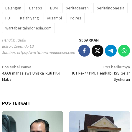
Balangan
Bansos
BBM
beritadaerah
beritaindonesia
HUT
Kalahiyang
Kusambi
Polres
wartaberitaindonesia.com
Penulis: Taufik
SEBARKAN
Editor: Zoeanda LD
Sumber:
https://wartaberitaindonesia.com
Navigasi
Pos sebelumnya
Pos berikutnya
4.668 mahasiswa Uniska Ikuti PKK
HUT ke-77 PMI, Pemkab HSS Gelar
pos
Maba
Syukuran
POS TERKAIT