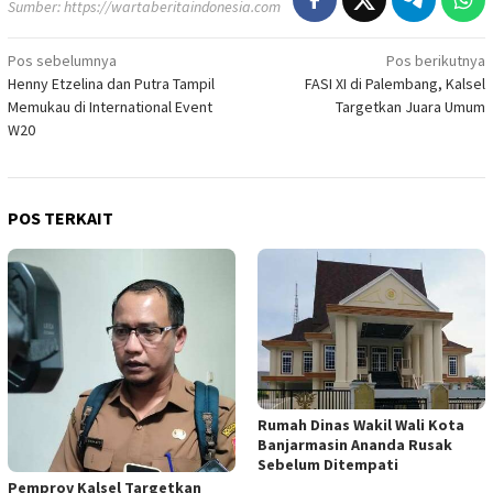
Sumber:
https://wartaberitaindonesia.com
Navigasi
Pos sebelumnya
Pos berikutnya
Henny Etzelina dan Putra Tampil
FASI XI di Palembang, Kalsel
pos
Memukau di International Event
Targetkan Juara Umum
W20
POS TERKAIT
Rumah Dinas Wakil Wali Kota
Banjarmasin Ananda Rusak
Sebelum Ditempati
Pemprov Kalsel Targetkan