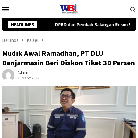
Loncat
Menu
ke
Mobile
konten
ab Balangan Resmi Setujui Raperda Perubahan APBD 2026
HEADLINES
Beranda
Kalsel
Mudik Awal Ramadhan, PT DLU
Banjarmasin Beri Diskon Tiket 30 Persen
Admin
26 Maret 2022