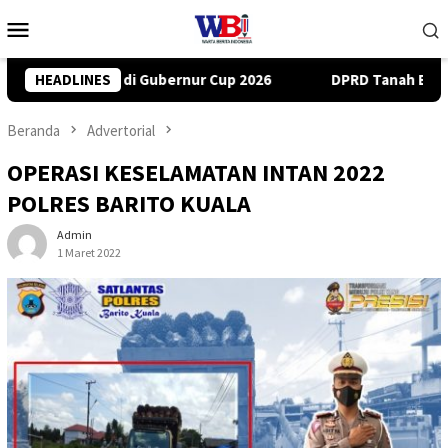
Loncat
Menu
ke
Mobile
konten
DPRD Tanah Bumbu Desak PLN Batulicin Transparan Soal Pema
HEADLINES
Beranda
Advertorial
OPERASI KESELAMATAN INTAN 2022
POLRES BARITO KUALA
Admin
1 Maret 2022