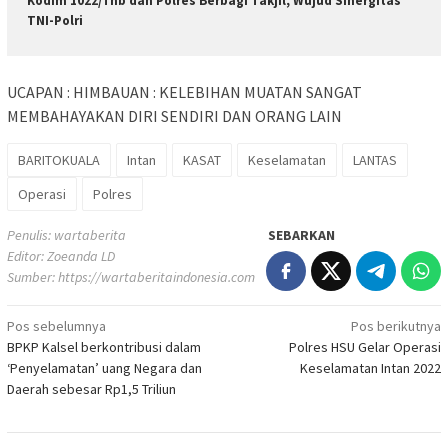
Kodim 1022/Tnb dan Polres Berbagi Takjil, Wujud Sinergitas
TNI-Polri
UCAPAN : HIMBAUAN : KELEBIHAN MUATAN SANGAT
MEMBAHAYAKAN DIRI SENDIRI DAN ORANG LAIN
BARITOKUALA
Intan
KASAT
Keselamatan
LANTAS
Operasi
Polres
Penulis: wartaberita
SEBARKAN
Editor: Zoeanda LD
Sumber:
https://wartaberitaindonesia.com
Navigasi
Pos sebelumnya
Pos berikutnya
BPKP Kalsel berkontribusi dalam
Polres HSU Gelar Operasi
pos
‘Penyelamatan’ uang Negara dan
Keselamatan Intan 2022
Daerah sebesar Rp1,5 Triliun