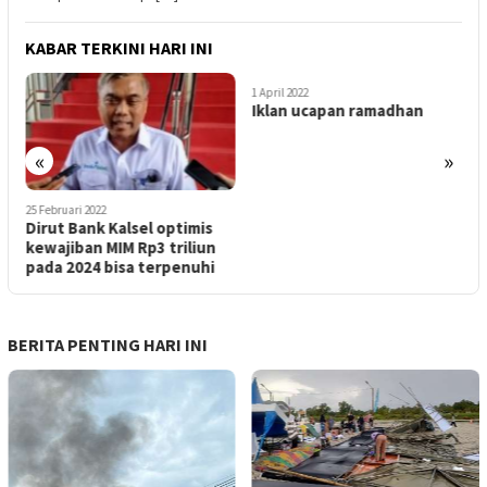
KABAR TERKINI HARI INI
1 April 2022
Iklan ucapan ramadhan
«
»
20 Februari 2022
2
“Toward Green Banking”
I
Bank Kalsel Dukung
P
Perbaikan Lingkungan
D
BERITA PENTING HARI INI