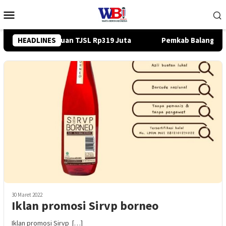
Loncat
Menu
ke
Mobile
konten
Pemkab Balangan Salurkan Bantuan Pendidikan Rp35 Juta untuk
HEADLINES
30 Maret 2022
Iklan promosi Sirvp borneo
Iklan promosi Sirvp […]