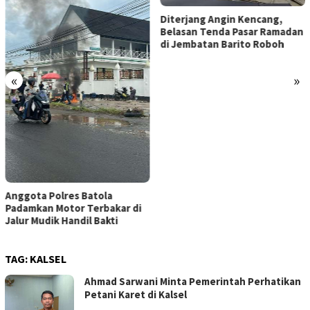
Diterjang Angin Kencang,
Belasan Tenda Pasar Ramadan
di Jembatan Barito Roboh
Refleksi Hari Pers Nasional
2026: Menguji Independensi di
Tengah “Tekanan Sunyi”
«
»
TAG:
KALSEL
Ahmad Sarwani Minta Pemerintah Perhatikan
Petani Karet di Kalsel