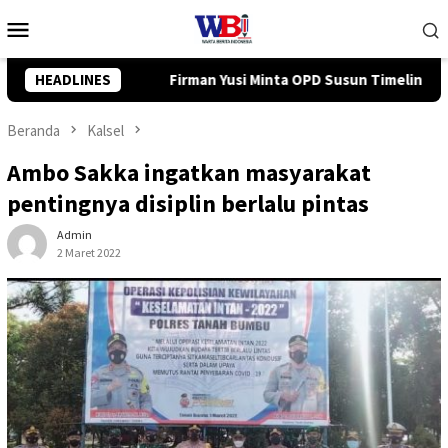
Loncat
Menu
ke
Mobile
konten
 OPD Susun Timeline Anggaran 2027 Sejak Awal Tahun
HEADLINES
Tim
Beranda
Kalsel
Ambo Sakka ingatkan masyarakat
pentingnya disiplin berlalu pintas
Admin
2 Maret 2022