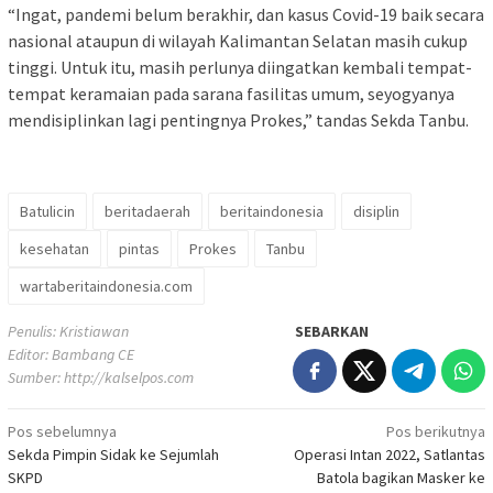
“Ingat, pandemi belum berakhir, dan kasus Covid-19 baik secara
nasional ataupun di wilayah Kalimantan Selatan masih cukup
tinggi. Untuk itu, masih perlunya diingatkan kembali tempat-
tempat keramaian pada sarana fasilitas umum, seyogyanya
mendisiplinkan lagi pentingnya Prokes,” tandas Sekda Tanbu.
Batulicin
beritadaerah
beritaindonesia
disiplin
kesehatan
pintas
Prokes
Tanbu
wartaberitaindonesia.com
Penulis: Kristiawan
SEBARKAN
Editor: Bambang CE
Sumber:
http://kalselpos.com
Navigasi
Pos sebelumnya
Pos berikutnya
Sekda Pimpin Sidak ke Sejumlah
Operasi Intan 2022, Satlantas
pos
SKPD
Batola bagikan Masker ke