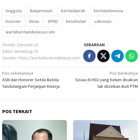
Anggota
Banjarmasin
beritadaerah
beritaindonesia
booster
Dinas
DPRD
kesehatan
vaksinasi
wartaberitaindonesia.com
Penulis: Zoeanda LD
SEBARKAN
Editor: Bambang CE
Sumber:
https://wartaberitaindonesia.com
Navigasi
Pos sebelumnya
Pos berikutnya
ASN dan Honorer Setda Batola
Siswa di HSU yang belum divaksin
pos
Tandatangani Perjanjian Kinerja
tak diizinkan ikuti PTM
POS TERKAIT