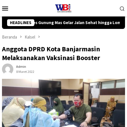
Loncat
Menu
ke
Mobile
konten
ehat hingga Lomba Tangkap Bebek
HEADLINES
Komisi III DPRD Tanah 
Beranda
Kalsel
Anggota DPRD Kota Banjarmasin
Melaksanakan Vaksinasi Booster
Admin
8 Maret 2022