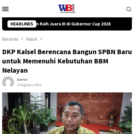
Loncat
Menu
ke
Mobile
konten
nur Cup 2026
HEADLINES
DPRD Tanah Bumbu Desak PLN Batulicin Tran
Beranda
Kalsel
DKP Kalsel Berencana Bangun SPBN Baru
untuk Memenuhi Kebutuhan BBM
Nelayan
Admin
17 Agustus 2022