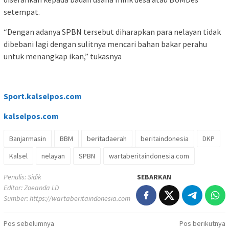
setempat.
“Dengan adanya SPBN tersebut diharapkan para nelayan tidak
dibebani lagi dengan sulitnya mencari bahan bakar perahu
untuk menangkap ikan,” tukasnya
Sport.kalselpos.com
kalselpos
.com
Banjarmasin
BBM
beritadaerah
beritaindonesia
DKP
Kalsel
nelayan
SPBN
wartaberitaindonesia.com
Penulis: Sidik
SEBARKAN
Editor: Zoeanda LD
Sumber:
https://wartaberitaindonesia.com
Navigasi
Pos sebelumnya
Pos berikutnya