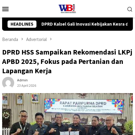
Loncat
Menu
ke
Mobile
konten
 Inovasi Kebijakan Kesra di Jakarta
HEADLINES
DPRD Kalsel Kawal Pro
Beranda
Advertorial
DPRD HSS Sampaikan Rekomendasi LKPj
APBD 2025, Fokus pada Pertanian dan
Lapangan Kerja
Admin
23 April 2026