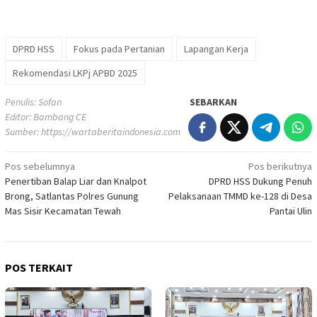
DPRD HSS
Fokus pada Pertanian
Lapangan Kerja
Rekomendasi LKPj APBD 2025
Penulis: Sofan
SEBARKAN
Editor: Bambang CE
Sumber:
https://wartaberitaindonesia.com
Navigasi
Pos sebelumnya
Pos berikutnya
Penertiban Balap Liar dan Knalpot
DPRD HSS Dukung Penuh
pos
Brong, Satlantas Polres Gunung
Pelaksanaan TMMD ke-128 di Desa
Mas Sisir Kecamatan Tewah
Pantai Ulin
POS TERKAIT