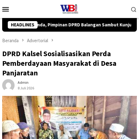
Loncat
Menu
ke
Mobile
konten
n Sambut Kunjungan Kapolres Baru
HEADLINES
TP PKK Balangan Juar
Beranda
Advertorial
DPRD Kalsel Sosialisasikan Perda
Pemberdayaan Masyarakat di Desa
Panjaratan
Admin
8 Juli 2026