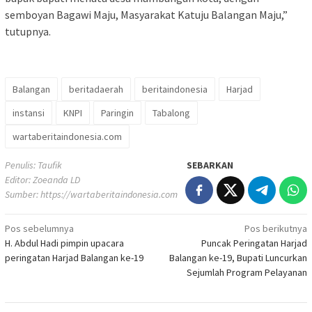
semboyan Bagawi Maju, Masyarakat Katuju Balangan Maju,”
tutupnya.
Balangan
beritadaerah
beritaindonesia
Harjad
instansi
KNPI
Paringin
Tabalong
wartaberitaindonesia.com
Penulis: Taufik
SEBARKAN
Editor: Zoeanda LD
Sumber:
https://wartaberitaindonesia.com
Navigasi
Pos sebelumnya
Pos berikutnya
H. Abdul Hadi pimpin upacara
Puncak Peringatan Harjad
pos
peringatan Harjad Balangan ke-19
Balangan ke-19, Bupati Luncurkan
Sejumlah Program Pelayanan