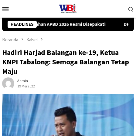
Loncat
Menu
ke
Mobile
konten
Disepakati
HEADLINES
DPRD Kalsel Gali Inovasi Kebijakan Kesra di Ja
Beranda
Kalsel
Hadiri Harjad Balangan ke-19, Ketua
KNPI Tabalong: Semoga Balangan Tetap
Maju
Admin
19 Mei 2022