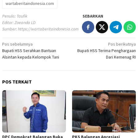
wartaberitaindonesia.com
Penulis: Taufik
SEBARKAN
Editor: Zoeanda LD
Sumber:
https://wartaberitaindonesia.com
Navigasi
Pos sebelumnya
Pos berikutnya
Bupati HSS Serahkan Bantuan
Bupati HSS Terima Penghargaan
pos
Alsintan kepada Kelompok Tani
Dari Kemenag RI
POS TERKAIT
DPC Demokrat Balangan Buka
PKS Balangan Apresiasi