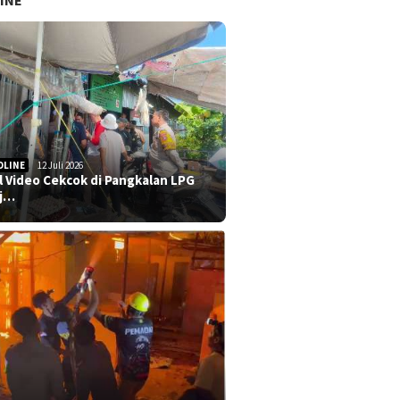
INE
DLINE
12 Juli 2026
al Video Cekcok di Pangkalan LPG
j…