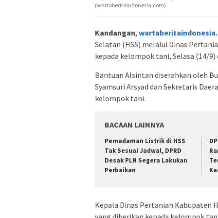
(wartaberitaindonesia.com)
Kandangan
,
wartaberitaindonesia
Selatan (HSS) melalui Dinas Pertani
kepada kelompok tani, Selasa (14/9)
Bantuan Alsintan diserahkan oleh Bu
Syamsuri Arsyad dan Sekretaris Dae
kelompok tani.
BACAAN LAINNYA
Pemadaman Listrik di HSS
DP
Tak Sesuai Jadwal, DPRD
Ra
Desak PLN Segera Lakukan
Te
Perbaikan
Ka
Kepala Dinas Pertanian Kabupaten
yang diberikan kepada kelompok tani 