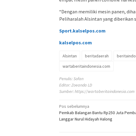
“Dengan memiliki mesin panen, dih
Peliharalah Alsintan yang diberikan 
Sport.kalselpos.com
kalselpos
.com
Alsintan
beritadaerah
beritaindo
wartaberitaindonesia.com
Penulis: Sofan
Editor: Zoeanda LD
Sumber:
https://wartaberitaindonesia.com
Navigasi
Pos sebelumnya
Pemkab Balangan Bantu Rp250 Juta Pemb
pos
Langgar Nurul Hidayah Halong