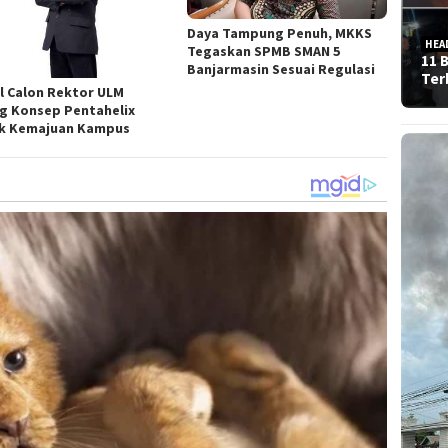
Daya Tampung Penuh, MKKS
HEA
Tegaskan SPMB SMAN 5
11 
Banjarmasin Sesuai Regulasi
Ter
l Calon Rektor ULM
g Konsep Pentahelix
k Kemajuan Kampus