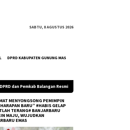
SABTU, 8 AGUSTUS 2026
L
DPRD KABUPATEN GUNUNG MAS
Resmi Setujui Raperda Perubahan APBD 2026
Wabup Bala
MAT MENYONGSONG PEMIMPIN
 HARAPAN BARU” #HABIS GELAP
TLAH TERANG# BANJARBARU
IN MAJU, WUJUDKAN
ARBARU EMAS