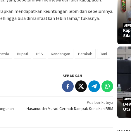
arapkan mendapatkan keuntungan lebih dari sebelumnya.
sehingga bisa dimanfaatkan lebih lama,” tukasnya.
ADV
Kap
Sil
nesia
Bupati
HSS
Kandangan
Pemkab
Tani
SEBARKAN
ADV
Pos berikutnya
Dew
angunan
Hasanuddin Murad Cermati Dampak Kenaikan BBM
Uta