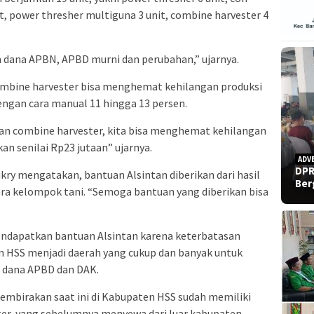
nit, power thresher multiguna 3 unit, combine harvester 4
 dana APBN, APBD murni dan perubahan,” ujarnya.
bine harvester bisa menghemat kehilangan produksi
engan cara manual 11 hingga 13 persen.
an combine harvester, kita bisa menghemat kehilangan
kan senilai Rp23 jutaan” ujarnya.
ADV
DPR
kry mengatakan, bantuan Alsintan diberikan dari hasil
Ber
ara kelompok tani. “Semoga bantuan yang diberikan bisa
endapatkan bantuan Alsintan karena keterbatasan
 HSS menjadi daerah yang cukup dan banyak untuk
i dana APBD dan DAK.
embirakan saat ini di Kabupaten HSS sudah memiliki
r, yang sebelumnya menyewa dari luar kabupaten.