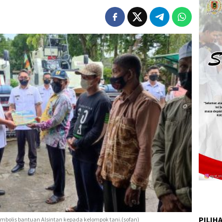
PILIH
mbolis bantuan Alsintan kepada kelompok tani.(sofan)