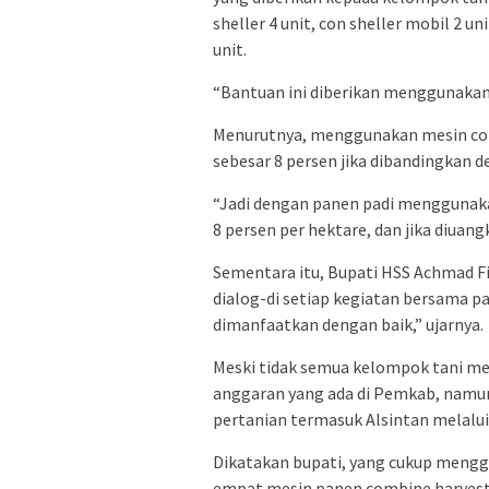
sheller 4 unit, con sheller mobil 2 u
unit.
“Bantuan ini diberikan menggunakan
Menurutnya, menggunakan mesin com
sebesar 8 persen jika dibandingkan d
“Jadi dengan panen padi menggunak
8 persen per hektare, dan jika diuang
Sementara itu, Bupati HSS Achmad Fi
dialog-di setiap kegiatan bersama p
dimanfaatkan dengan baik,” ujarnya.
Meski tidak semua kelompok tani m
anggaran yang ada di Pemkab, namun
pertanian termasuk Alsintan melalu
Dikatakan bupati, yang cukup mengg
empat mesin panen combine harveste