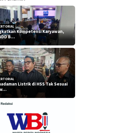
ERTORIAL
gkatkan Kompetensi Karyawan,
ADD B…
ERTORIAL
adaman Listrik di HSS Tak Sesuai
dw…