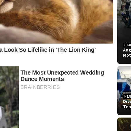
HEA
Ang
Mot
HEA
Dit
Ten