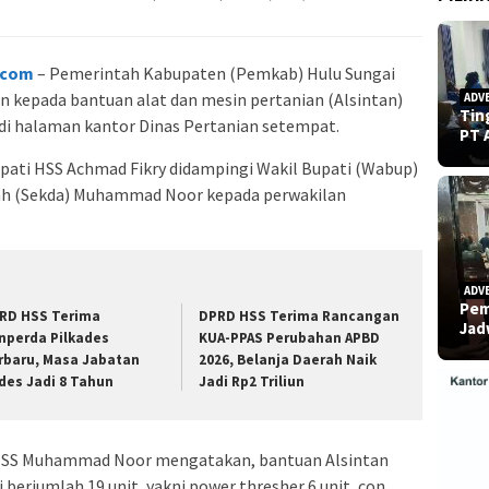
.com
– Pemerintah Kabupaten (Pemkab) Hulu Sungai
an kepada bantuan alat dan mesin pertanian (Alsintan)
ADV
Tin
 di halaman kantor Dinas Pertanian setempat.
PT 
pati HSS Achmad Fikry didampingi Wakil Bupati (Wabup)
rah (Sekda) Muhammad Noor kepada perwakilan
ADV
Pem
RD HSS Terima
DPRD HSS Terima Rancangan
Ja
nperda Pilkades
KUA-PPAS Perubahan APBD
rbaru, Masa Jabatan
2026, Belanja Daerah Naik
des Jadi 8 Tahun
Jadi Rp2 Triliun
 HSS Muhammad Noor mengatakan, bantuan Alsintan
berjumlah 19 unit, yakni power thresher 6 unit, con