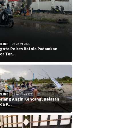
DLINE
23 Maret 2026
gota Polres Batola Padamkan
or Ter…
DLINE
23 Februari 2026
erjang Angin Kencang, Belasan
da P…