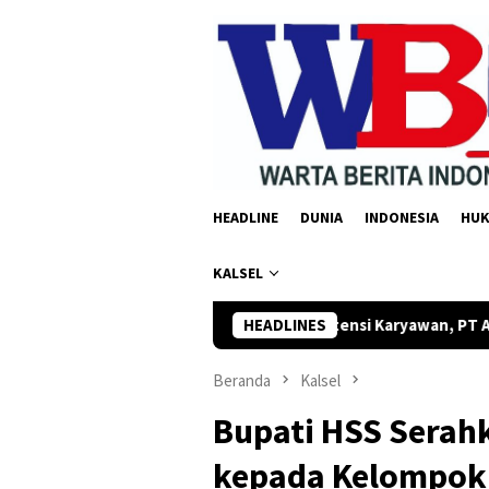
Loncat
ke
konten
HEADLINE
DUNIA
INDONESIA
HU
KALSEL
gkatkan Kompetensi Karyawan, PT ADD Berkah Group Gelar Pelati
HEADLINES
Beranda
Kalsel
Bupati HSS Serah
kepada Kelompok