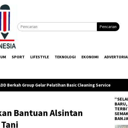
Pencarian
KUM
SPORT
LIFESTYLE
TEKNOLOGI
EKONOMI
ADVERTORIA
han Basic Cleaning Service
DPRD dan Pemkab Balangan 
“SELA
BARU,
TERBI
kan Bantuan Alsintan
SEMAK
BANJ
 Tani