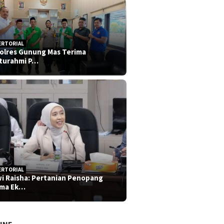
ERTORIAL
olres Gunung Mas Terima
aturahmi P…
ERTORIAL
i Raisha: Pertanian Penopang
ma Ek…