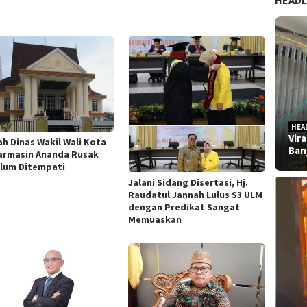
HEADL
HEA
Vir
h Dinas Wakil Wali Kota
Ban
armasin Ananda Rusak
lum Ditempati
Jalani Sidang Disertasi, Hj.
Raudatul Jannah Lulus S3 ULM
dengan Predikat Sangat
Memuaskan