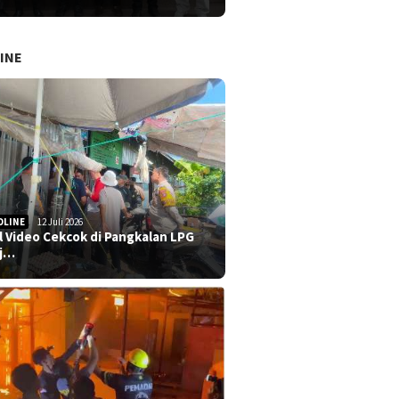
INE
DLINE
12 Juli 2026
al Video Cekcok di Pangkalan LPG
j…