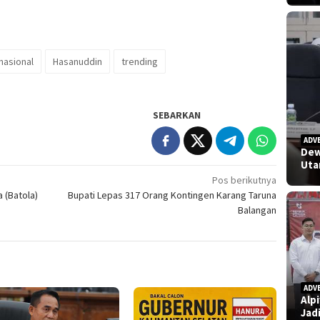
nasional
Hasanuddin
trending
SEBARKAN
ADV
Dew
Uta
Pos berikutnya
 (Batola)
Bupati Lepas 317 Orang Kontingen Karang Taruna
Balangan
ADV
Alp
Jad