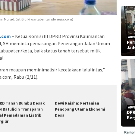
din Murad. (ist)Sidik(wartaberitaindonesia.com)
a.com
– Ketua Komisi III DPRD Provinsi Kalimantan
ADV
Pem
rad, SH meminta pemasangan Penerangan Jalan Umum
Ja
 kabupaten/kota, baik status tanah tersebut milik
al.
aran maupun meminimalisir kecelakaan lalulintas,”
.com, Rabu (2/11).
RD Tanah Bumbu Desak
Dewi Raisha: Pertanian
ADV
N Batulicin Transparan
Penopang Utama Ekonomi
DPR
al Pemadaman Listrik
Desa
Ber
gilir