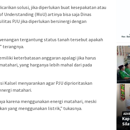
carikan solusi, jika diperlukan buat kesepakatan atau
Understanding (MoU) artinya bisa saja Dinas
litas PJU jika diperlukan bersinergi dengan
wenangan tergantung status tanah tersebut apakah
,” terangnya.
emiliki keterbatasan anggaran apalagi jika harus
atahari, yang harganya lebih mahal dari pada
i Kalsel menyarankan agar PJU diprioritaskan
ergi matahari.
aya karena menggunakan energi matahari, meski
kan yang menggunakan listrik,” tukasnya.
ADV
Kap
Sil