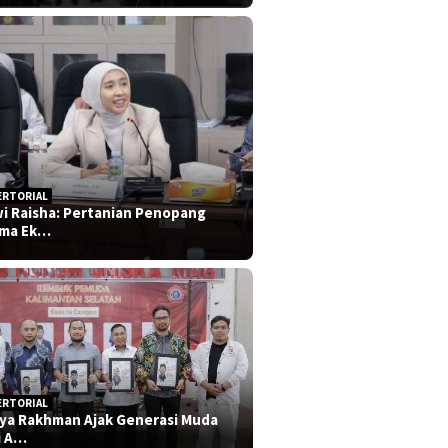
ERTORIAL
i Raisha: Pertanian Penopang
ma Ek…
ERTORIAL
iya Rakhman Ajak Generasi Muda
i A…