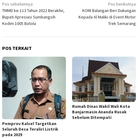
Navigasi
Pos sebelumnya
Pos berikutnya
TMMD ke-113 Tahun 2022 Berakhir,
KONI Balangan Beri Dukungan
pos
Bupati Apresiasi Sumbangsih
Kepada Al Maliki di Event Motor
Kodim 1005 Batola
Trek Semarang
POS TERKAIT
Rumah Dinas Wakil Wali Kota
Banjarmasin Ananda Rusak
Sebelum Ditempati
Pemprov Kalsel Targetkan
Seluruh Desa Teraliri Listrik
pada 2029