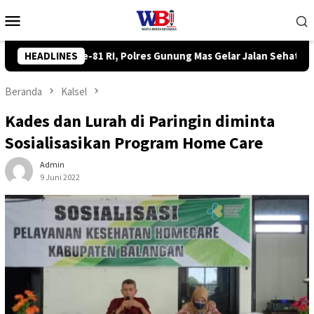
Loncat
Menu
ke
Mobile
konten
 Gelar Jalan Sehat hingga Lomba Tangkap Bebek
HEADLINES
Komisi 
Beranda
Kalsel
Kades dan Lurah di Paringin diminta
Sosialisasikan Program Home Care
Admin
9 Juni 2022