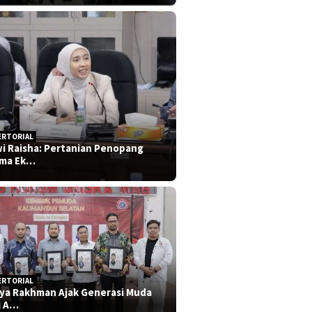
ERTORIAL
i Raisha: Pertanian Penopang
ma Ek…
ERTORIAL
iya Rakhman Ajak Generasi Muda
i A…