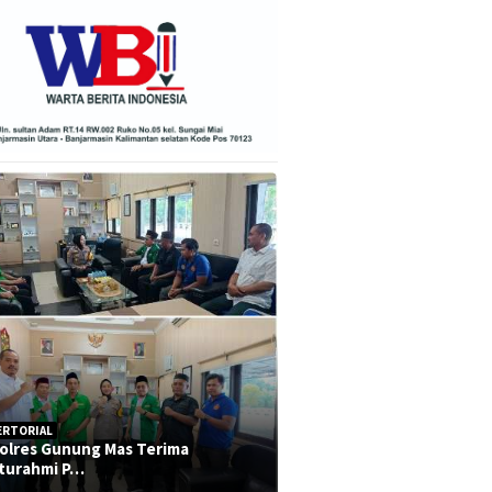
ERTORIAL
olres Gunung Mas Terima
aturahmi P…