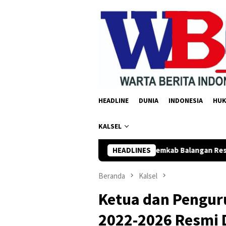
Loncat
ke
konten
HEADLINE
DUNIA
INDONESIA
HU
KALSEL
DPRD dan Pemkab Balangan Resmi Setujui Raperda Peru
HEADLINES
Beranda
Kalsel
Ketua dan Pengur
2022-2026 Resmi D