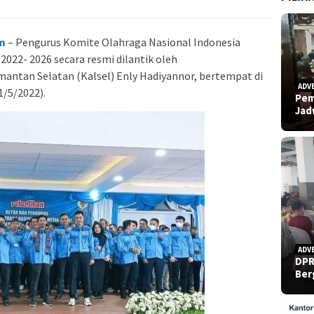
m
– Pengurus Komite Olahraga Nasional Indonesia
022- 2026 secara resmi dilantik oleh
antan Selatan (Kalsel) Enly Hadiyannor, bertempat di
ADV
/5/2022).
Pem
Ja
ADV
DPR
Ber