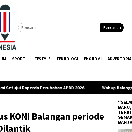
Pencarian
KUM
SPORT
LIFESTYLE
TEKNOLOGI
EKONOMI
ADVERTORIA
bahan APBD 2026
Wabup Balangan Apresiasi DPRD Usai Ra
“SELA
BARU,
TERBI
us KONI Balangan periode
SEMAK
BANJ
ilantik