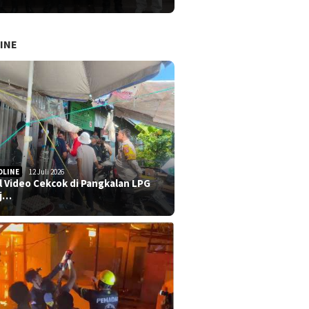
INE
DLINE
12 Juli 2026
al Video Cekcok di Pangkalan LPG
j…