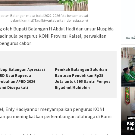
paten Balangan masa bakti 2022-2026 foto bersama usai
pelantikan.(ist)Taufik(wartaberitaindonesia.com)
ng oleh Bupati Balangan H Abdul Hadi dan unsur Muspida
adir pula pengurus KONI Provinsi Kalsel, perwakilan
pengurus cabor.
bup Balangan Apresiasi
Pemkab Balangan Salurkan
RD Usai Raperda
Bantuan Pendidikan Rp35
rubahan APBD 2026
Juta untuk 195 Santri Ponpes
smi Disepakati
Riyadhul Muhibbin
sel, Enly Hadiyannor menyampaikan pengurus KONI
 mampu meningkatkan perkembangan olahraga di Bumi
ADV
Kap
Sil