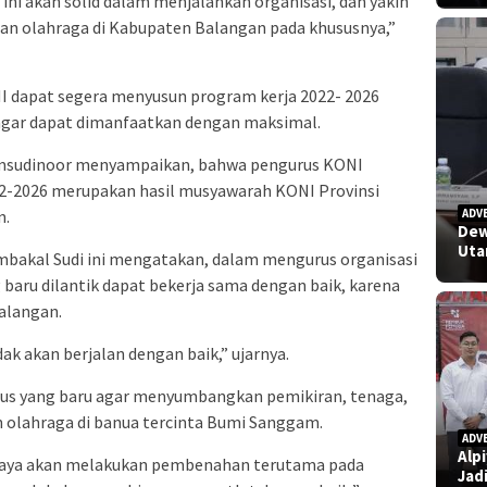
ini akan solid dalam menjalankan organisasi, dan yakin
 olahraga di Kabupaten Balangan pada khususnya,”
 dapat segera menyusun program kerja 2022- 2026
agar dapat dimanfaatkan dengan maksimal.
yamsudinoor menyampaikan, bahwa pengurus KONI
2-2026 merupakan hasil musyawarah KONI Provinsi
n.
ADV
Dew
Uta
embakal Sudi ini mengatakan, dalam mengurus organisasi
 baru dilantik dapat bekerja sama dengan baik, karena
Balangan.
ak akan berjalan dengan baik,” ujarnya.
rus yang baru agar menyumbangkan pemikiran, tenaga,
n olahraga di banua tercinta Bumi Sanggam.
ADV
Alp
 saya akan melakukan pembenahan terutama pada
Jad