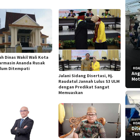
h Dinas Wakil Wali Kota
armasin Ananda Rusak
lum Ditempati
HEA
Ang
Jalani Sidang Disertasi, Hj.
Mot
Raudatul Jannah Lulus S3 ULM
dengan Predikat Sangat
Memuaskan
HEA
Dit
Ten