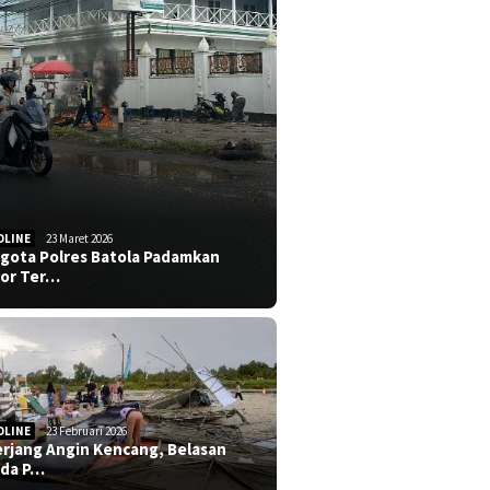
DLINE
23 Maret 2026
gota Polres Batola Padamkan
or Ter…
DLINE
23 Februari 2026
erjang Angin Kencang, Belasan
da P…