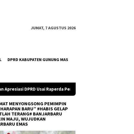
JUMAT, 7 AGUSTUS 2026
L
DPRD KABUPATEN GUNUNG MAS
perda Perubahan APBD 2026 Resmi Disepakati
DPRD Kalsel
MAT MENYONGSONG PEMIMPIN
 HARAPAN BARU” #HABIS GELAP
TLAH TERANG# BANJARBARU
IN MAJU, WUJUDKAN
ARBARU EMAS