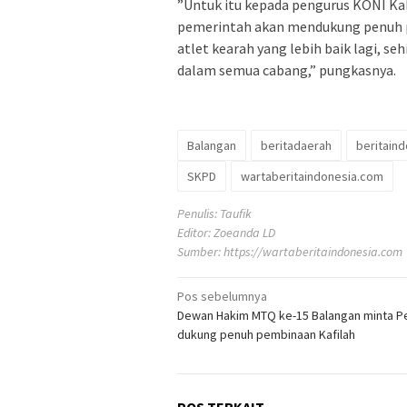
‪”Untuk itu kepada pengurus KONI Ka
pemerintah akan mendukung penuh
atlet kearah yang lebih baik lagi, s
dalam semua cabang,” pungkasnya.
Balangan
beritadaerah
beritain
SKPD
wartaberitaindonesia.com
Penulis: Taufik
Editor: Zoeanda LD
Sumber:
https://wartaberitaindonesia.com
Navigasi
Pos sebelumnya
Dewan Hakim MTQ ke-15 Balangan minta 
pos
dukung penuh pembinaan Kafilah
POS TERKAIT