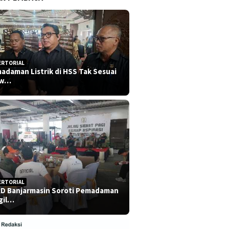
ERTORIAL
adaman Listrik di HSS Tak Sesuai
dw…
ERTORIAL
D Banjarmasin Soroti Pemadaman
gil…