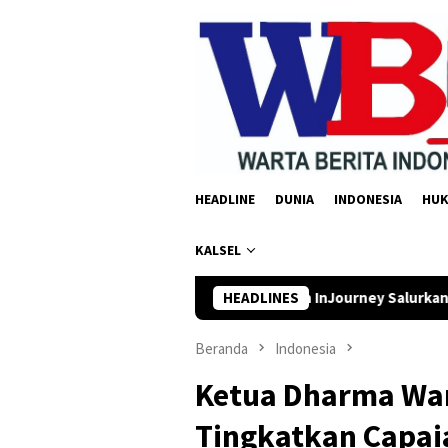
Loncat
ke
konten
HEADLINE
DUNIA
INDONESIA
HU
KALSEL
anjarbaru dan InJourney Salurkan Bantuan TJSL Rp319 Juta
HEADLINES
Beranda
Indonesia
Ketua Dharma Wani
Tingkatkan Capai