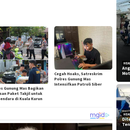
HEA
Ang
Mot
Cegah Hoaks, Satreskrim
Polres Gunung Mas
Intensifkan Patroli Siber
es Gunung Mas Bagikan
san Paket Takjil untuk
endara di Kuala Kurun
HEA
Dit
Ten