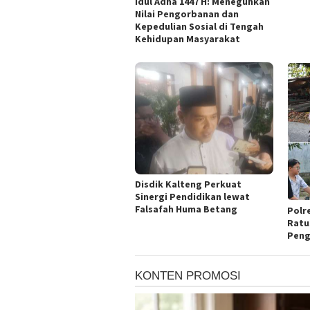
Idul Adha 1447 H: Meneguhkan
Nilai Pengorbanan dan
Kepedulian Sosial di Tengah
Kehidupan Masyarakat
Disdik Kalteng Perkuat
Sinergi Pendidikan lewat
Falsafah Huma Betang
Polr
Ratu
Peng