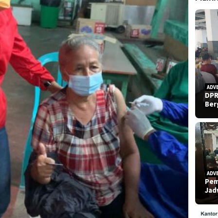
ADV
DPR
Ber
ADV
Pem
Ja