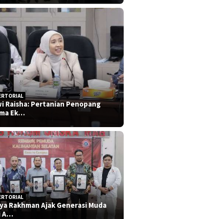
ERTORIAL
i Raisha: Pertanian Penopang
ma Ek…
ERTORIAL
iya Rakhman Ajak Generasi Muda
i A…