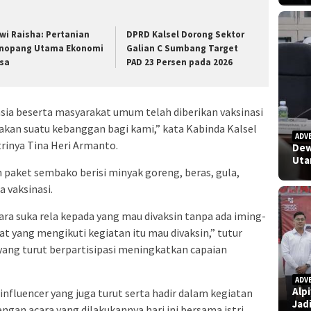
wi Raisha: Pertanian
DPRD Kalsel Dorong Sektor
nopang Utama Ekonomi
Galian C Sumbang Target
sa
PAD 23 Persen pada 2026
nsia beserta masyarakat umum telah diberikan vaksinasi
pakan suatu kebanggan bagi kami,” kata Kabinda Kalsel
ADV
trinya Tina Heri Armanto.
Dew
Uta
n paket sembako berisi minyak goreng, beras, gula,
 vaksinasi.
ra suka rela kepada yang mau divaksin tanpa ada iming-
t yang mengikuti kegiatan itu mau divaksin,” tutur
yang turut berpartisipasi meningkatkan capaian
ADV
Alp
u influencer yang juga turut serta hadir dalam kegiatan
Jad
gan acara yang dilakukannya hari ini bersama istri