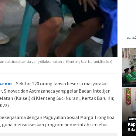
n vaksinasi Lansia yang dilaksanakan di Klenteng Suci Nurani.(hafidz)
a.com
– Sekitar 120 orang lansia beserta masyarakat
er, Sinovac dan Astrazaneca yang gelar Badan Intelijen
atan (Kalsel) di Klenteng Suci Nurani, Kertak Baru Ilir,
022).
 bekerjasama dengan Paguyuban Sosial Marga Tionghoa
ADV
Kap
n, guna mensukseskan program pemerintah tersebut.
Sil