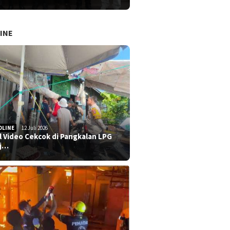
INE
DLINE
12 Juli 2026
al Video Cekcok di Pangkalan LPG
j…