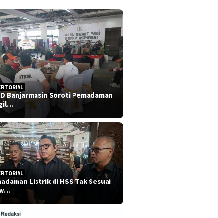
ERTORIAL
D Banjarmasin Soroti Pemadaman
gil…
ERTORIAL
adaman Listrik di HSS Tak Sesuai
dw…