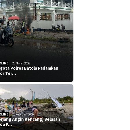
DLINE
23 Maret 2026
gota Polres Batola Padamkan
or Ter…
DLINE
23 Februari 2026
erjang Angin Kencang, Belasan
da P…