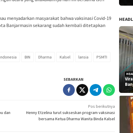
ng mau menyadarkan masyarakat bahwa vaksinasi Covid-19
HEADL
ota Banjarmasin sekarang sudah kembali ditetapkan
indonesia
BIN
Dharma
Kalsel
lansia
PSMTI
HEA
Vir
SEBARKAN
Ban
Pos berikutnya
bu dan
Henny Etzelina turut sukseskan program vaksinasi
bersama Ketua Dharma Wanita Binda Kalsel