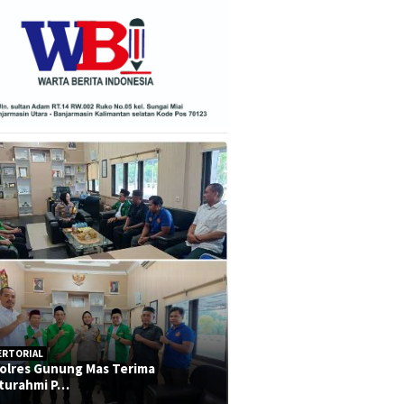
ERTORIAL
olres Gunung Mas Terima
aturahmi P…