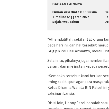
BACAAN LAINNYA
Firman Yusi Minta OPD Susun
De
Timeline Anggaran 2027
Pe
Sejak Awal Tahun
De
“Alhamdulillah, sekitar 120 orang la
pada hari ini, dan hal tersebut meru
Brigjen Pol Heri Armanto, melalui is
Selain itu, pihaknya juga memberika
garam, dan mie instan kepada peserta
“Sembako tersebut kami berikan seca
iming sedikitpun agar para masyaraka
Ketua Dharma Wanita BIN Kalsel ini 
vaksinasi Lansia.
Disisi lain, Henny Etzelina salah sat
tersebut, mengaku sangat bangga den