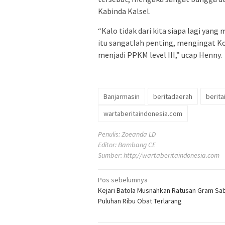
Kabinda Kalsel.
“Kalo tidak dari kita siapa lagi ya
itu sangatlah penting, mengingat K
menjadi PPKM level III,” ucap Henny.
Banjarmasin
beritadaerah
berita
wartaberitaindonesia.com
Penulis: Zoeanda LD
Editor: Bambang CE
Sumber:
http://wartaberitaindonesia.com
Navigasi
Pos sebelumnya
Kejari Batola Musnahkan Ratusan Gram Sa
pos
Puluhan Ribu Obat Terlarang