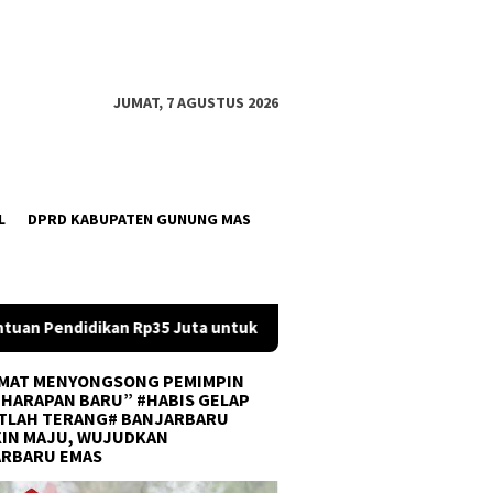
JUMAT, 7 AGUSTUS 2026
L
DPRD KABUPATEN GUNUNG MAS
uk 195 Santri Ponpes Riyadhul Muhibbin
Firman Yusi Min
MAT MENYONGSONG PEMIMPIN
 HARAPAN BARU” #HABIS GELAP
TLAH TERANG# BANJARBARU
IN MAJU, WUJUDKAN
ARBARU EMAS