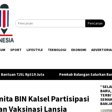
Pencarian
KUM
SPORT
LIFESTYLE
TEKNOLOGI
EKONOMI
ADVERTORIA
Pemkab Balangan Salurkan Bantuan Pendidikan Rp35 Juta unt
“SELA
BARU,
TERBI
ta BIN Kalsel Partisipasi
SEMAK
BANJ
an Vaksinasi Lansia