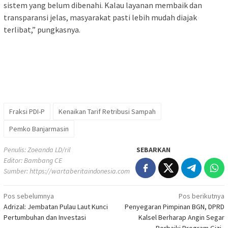
sistem yang belum dibenahi. Kalau layanan membaik dan
transparansi jelas, masyarakat pasti lebih mudah diajak
terlibat,” pungkasnya.
Fraksi PDI-P
Kenaikan Tarif Retribusi Sampah
Pemko Banjarmasin
Penulis: Zoeanda LD/ril
SEBARKAN
Editor: Bambang CE
Sumber:
https://wartaberitaindonesia.com
Navigasi
Pos sebelumnya
Pos berikutnya
Adrizal: Jembatan Pulau Laut Kunci
Penyegaran Pimpinan BGN, DPRD
pos
Pertumbuhan dan Investasi
Kalsel Berharap Angin Segar