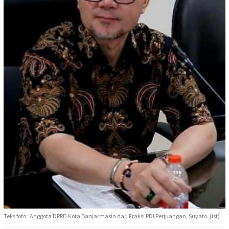
Teks foto : Anggota DPRD Kota Banjarmasin dari Fraksi PDI Perjuangan, Suyato. (Ist)