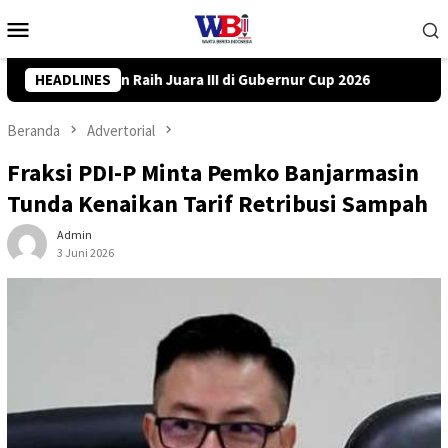
Loncat
Menu
ke
Mobile
konten
ubernur Cup 2026
HEADLINES
DPRD Tanah Bumbu Desak PLN Batulicin 
Beranda
Advertorial
Fraksi PDI-P Minta Pemko Banjarmasin
Tunda Kenaikan Tarif Retribusi Sampah
Admin
3 Juni 2026