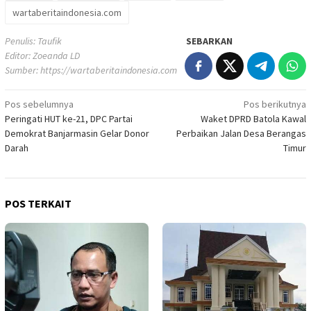
wartaberitaindonesia.com
Penulis: Taufik
SEBARKAN
Editor: Zoeanda LD
Sumber:
https://wartaberitaindonesia.com
Navigasi
Pos sebelumnya
Pos berikutnya
Peringati HUT ke-21, DPC Partai
Waket DPRD Batola Kawal
pos
Demokrat Banjarmasin Gelar Donor
Perbaikan Jalan Desa Berangas
Darah
Timur
POS TERKAIT