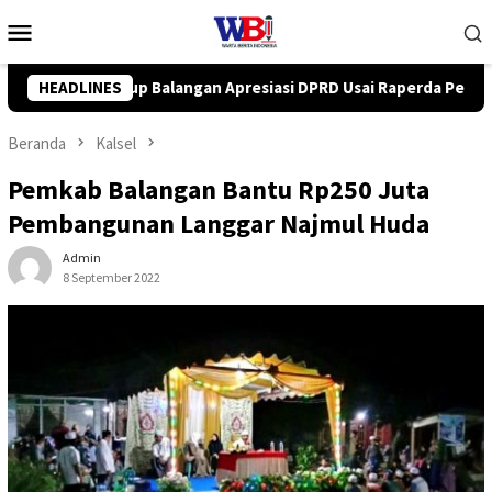
Loncat
Menu
ke
Mobile
konten
PRD Usai Raperda Perubahan APBD 2026 Resmi Disepakati
HEADLINES
Beranda
Kalsel
Pemkab Balangan Bantu Rp250 Juta
Pembangunan Langgar Najmul Huda
Admin
8 September 2022