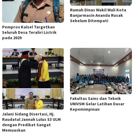
Rumah Dinas Wakil Wali Kota
Banjarmasin Ananda Rusak
Sebelum Ditempati
Pemprov Kalsel Targetkan
Seluruh Desa Teraliri Listrik
pada 2029
Fakultas Sains dan Teknik
UNIVSM Gelar Latihan Dasar
Kepemimpinan
Jalani Sidang Disertasi, Hj.
Raudatul Jannah Lulus S3 ULM
dengan Predikat Sangat
Memuaskan