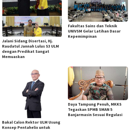
Fakultas Sains dan Teknik
UNIVSM Gelar Latihan Dasar
Kepemimpinan
Jalani Sidang Disertasi, Hj.
Raudatul Jannah Lulus S3 ULM
dengan Predikat Sangat
Memuaskan
Daya Tampung Penuh, MKKS
Tegaskan SPMB SMAN 5
Banjarmasin Sesuai Regulasi
Bakal Calon Rektor ULM Usung
Konsep Pentahelix untuk