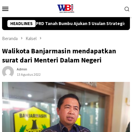
Loncat
Menu
ke
Mobile
konten
 Usulan Strategis ke BPJN
HEADLINES
Tingkatkan Kompetensi Karyawa
Beranda
Kalsel
Walikota Banjarmasin mendapatkan
surat dari Menteri Dalam Negeri
Admin
13 Agustus 2022