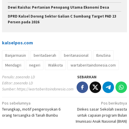
Dewi Raisha: Pertanian Penopang Utama Ekonomi Desa
DPRD Kalsel Dorong Sektor Galian C Sumbang Target PAD 23
Persen pada 2026
kalselpos
.com
Banjarmasin
beritadaerah
beritanasional
IbnuSina
Mendagri
negeri
Walikota
wartaberitaindonesia.com
Penulis: zoeanda LD
SEBARKAN
Editor: zoeanda LD
Sumber:
https://wartaberitaindonesia.com
Navigasi
Pos sebelumnya
Pos berikutnya
Terungkap, motif pengeroyokan 6
Dinkes sasar Sekolah swasta
pos
orang tersangka di Tanah Bumbu
untuk capaian program Bulan
Imunisasi Anak Nasional (BIAN)