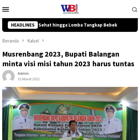
Loncat
Menu
ke
Mobile
konten
ap Bebek
HEADLINES
Komisi III DPRD Tanah Bumbu Ajukan 5 Usulan St
Beranda
Kalsel
Musrenbang 2023, Bupati Balangan
minta visi misi tahun 2023 harus tuntas
Admin
31 Maret 2022