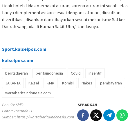
tidak boleh tidak memakai aturan, karena aturan ini sudah jelas
hanya diimplementasikan sesuai dengan tatanan, diusulkan,
diverifikasi, disahkan dan dibayarkan sesuai mekanisme Satker
Daerah yang ada di Rumah Sakit Ulin,” tandasnya.
Sport.kalselpos.com
kalselpos
.com
beritadaerah
beritaindonesia
Covid
insentif
JAKARTA
Kalsel
KMK
Komisi
Nakes
pembayaran
wartaberitaindonesia.com
Penulis: Sidik
SEBARKAN
Editor: Zoeanda LD
Sumber:
https://wartaberitaindonesia.com