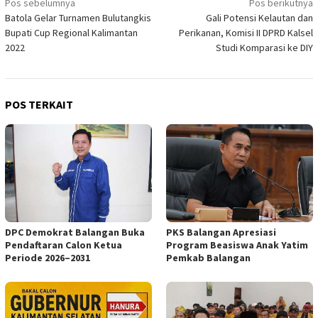
Navigasi
Pos sebelumnya
Pos berikutnya
Batola Gelar Turnamen Bulutangkis
Gali Potensi Kelautan dan
pos
Bupati Cup Regional Kalimantan
Perikanan, Komisi II DPRD Kalsel
2022
Studi Komparasi ke DIY
POS TERKAIT
DPC Demokrat Balangan Buka
PKS Balangan Apresiasi
Pendaftaran Calon Ketua
Program Beasiswa Anak Yatim
Periode 2026–2031
Pemkab Balangan