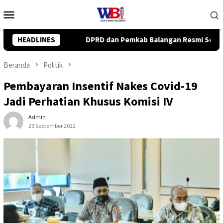
Loncat
Menu
ke
Mobile
konten
ab Balangan Resmi Setujui Raperda Perubahan APBD 2026
HEADLINES
Beranda
Politik
Pembayaran Insentif Nakes Covid-19
Jadi Perhatian Khusus Komisi IV
Admin
29 September 2022