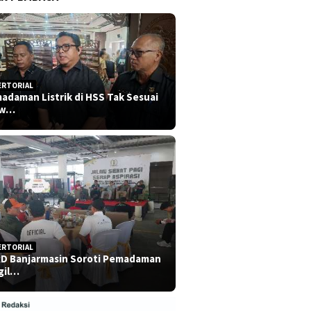
ERTORIAL
adaman Listrik di HSS Tak Sesuai
dw…
ERTORIAL
D Banjarmasin Soroti Pemadaman
gil…