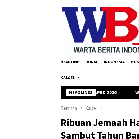
Loncat
ke
konten
HEADLINE
DUNIA
INDONESIA
HU
KALSEL
jui Raperda Perubahan APBD 2026
HEADLINES
Wabup Balangan Apresi
Beranda
Kalsel
Ribuan Jemaah Ha
Sambut Tahun Bar