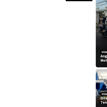
HEA
Ang
Mot
HEA
Dit
Ten