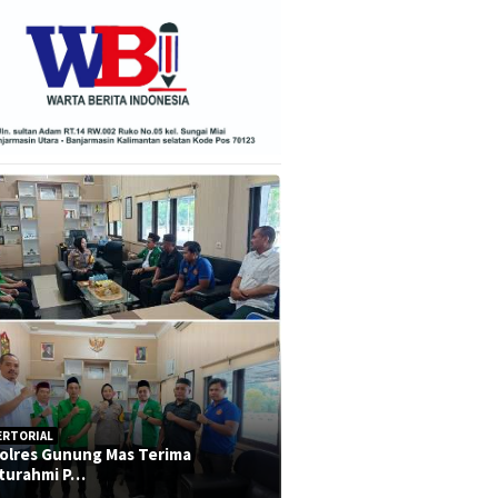
ERTORIAL
olres Gunung Mas Terima
aturahmi P…