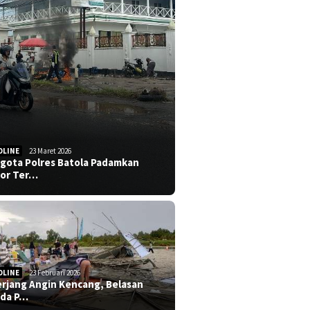
DLINE
23 Maret 2026
gota Polres Batola Padamkan
or Ter…
DLINE
23 Februari 2026
erjang Angin Kencang, Belasan
da P…