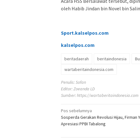
Acara HSS Bersalawat tersebut, dip
oleh Habib Jindan bin Novel bin Sali
Sport.kalselpos.com
kalselpos
.com
beritadaerah
beritaindonesia
Bu
wartaberitaindonesia.com
Penulis: Sofan
Editor: Zoeanda LD
Sumber:
https://wartaberitaindonesia.com
Navigasi
Pos sebelumnya
Sosperda Gerakan Revolusi Hijau, Firman Y
pos
Apresiasi PPBI Tabalong