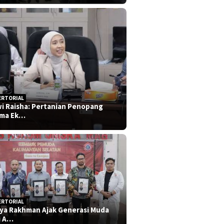
ERTORIAL
i Raisha: Pertanian Penopang
ma Ek…
ERTORIAL
iya Rakhman Ajak Generasi Muda
i A…