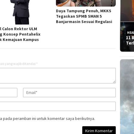
Daya Tampung Penuh, MKKS
Tegaskan SPMB SMAN 5
Banjarmasin Sesuai Regulasi
l Calon Rektor ULM
HEA
g Konsep Pentahelix
11 
k Kemajuan Kampus
Ter
as yang wajib ditandai
*
a pada peramban ini untuk komentar saya berikutnya.