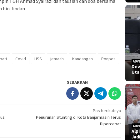
impin TGH Ahmad Syairazi dan tausiah dan doa bersama
m bin Jindan.
pati
Covid
HSS
jemaah
Kandangan
Ponpes
ADV
Dew
Uta
SEBARKAN
Pos berikutnya
usi
Penurunan Stunting di Kota Banjarmasin Terus
Dipercepat
ADV
Alp
Jad