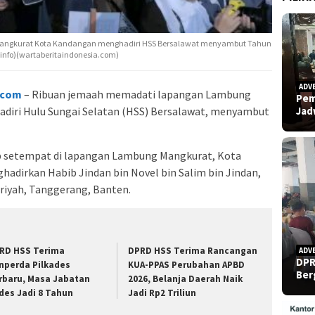
angkurat Kota Kandangan menghadiri HSS Bersalawat menyambut Tahun
minfo)(wartaberitaindonesia.com)
ADV
.com
– Ribuan jemaah memadati lapangan Lambung
Pem
Ja
diri Hulu Sungai Selatan (HSS) Bersalawat, menyambut
b setempat di lapangan Lambung Mangkurat, Kota
adirkan Habib Jindan bin Novel bin Salim bin Jindan,
hriyah, Tanggerang, Banten.
RD HSS Terima
DPRD HSS Terima Rancangan
ADV
DPR
nperda Pilkades
KUA-PPAS Perubahan APBD
Ber
rbaru, Masa Jabatan
2026, Belanja Daerah Naik
des Jadi 8 Tahun
Jadi Rp2 Triliun