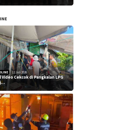
INE
DLINE
12 Juli 2026
al Video Cekcok di Pangkalan LPG
j…