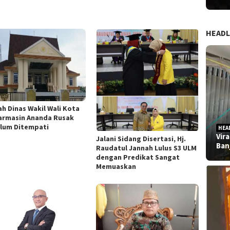
HEADL
h Dinas Wakil Wali Kota
armasin Ananda Rusak
lum Ditempati
HEA
Vir
Jalani Sidang Disertasi, Hj.
Ban
Raudatul Jannah Lulus S3 ULM
dengan Predikat Sangat
Memuaskan