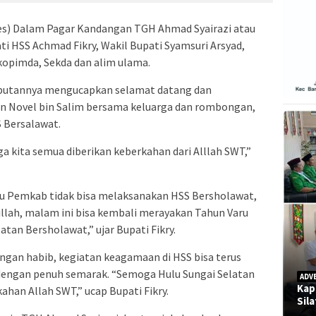
es) Dalam Pagar Kandangan TGH Ahmad Syairazi atau
ati HSS Achmad Fikry, Wakil Bupati Syamsuri Arsyad,
opimda, Sekda dan alim ulama.
mbutannya mengucapkan selamat datang dan
n Novel bin Salim bersama keluarga dan rombongan,
 Bersalawat.
 kita semua diberikan keberkahan dari Alllah SWT,”
alu Pemkab tidak bisa melaksanakan HSS Bersholawat,
llah, malam ini bisa kembali merayakan Tahun Varu
tan Bersholawat,” ujar Bupati Fikry.
ngan habib, kegiatan keagamaan di HSS bisa terus
dengan penuh semarak. “Semoga Hulu Sungai Selatan
ADV
Kap
ahan Allah SWT,” ucap Bupati Fikry.
Sil