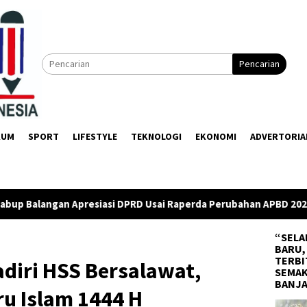
Pencarian
KUM
SPORT
LIFESTYLE
TEKNOLOGI
EKONOMI
ADVERTORIA
asi DPRD Usai Raperda Perubahan APBD 2026 Resmi Disepakati
“SELA
BARU,
TERBI
diri HSS Bersalawat,
SEMAK
BANJ
u Islam 1444 H