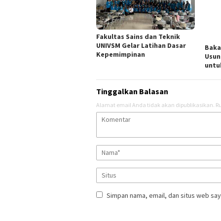
Fakultas Sains dan Teknik
UNIVSM Gelar Latihan Dasar
Baka
Kepemimpinan
Usun
untu
Tinggalkan Balasan
Alamat email Anda tidak akan dipublikasikan.
Ru
Simpan nama, email, dan situs web say