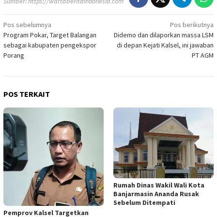
Sumber:
https://wartaberitaindonesia.com
Navigasi
Pos sebelumnya
Pos berikutnya
Program Pokar, Target Balangan
Didemo dan dilaporkan massa LSM
pos
sebagai kabupaten pengekspor
di depan Kejati Kalsel, ini jawaban
Porang
PT AGM
POS TERKAIT
Rumah Dinas Wakil Wali Kota
Banjarmasin Ananda Rusak
Sebelum Ditempati
Pemprov Kalsel Targetkan