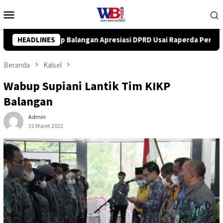
Loncat
Menu
ke
Mobile
konten
i DPRD Usai Raperda Perubahan APBD 2026 Resmi Disepakati
HEADLINES
Beranda
Kalsel
Wabup Supiani Lantik Tim KIKP
Balangan
Admin
31 Maret 2022