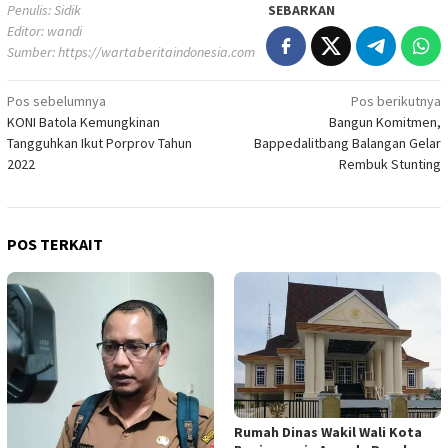
Penulis: Sidik
SEBARKAN
Editor: wandi
Sumber:
https://wartaberitaindonesia.com
Navigasi
Pos sebelumnya
Pos berikutnya
KONI Batola Kemungkinan
Bangun Komitmen,
pos
Tangguhkan Ikut Porprov Tahun
Bappedalitbang Balangan Gelar
2022
Rembuk Stunting
POS TERKAIT
Rumah Dinas Wakil Wali Kota