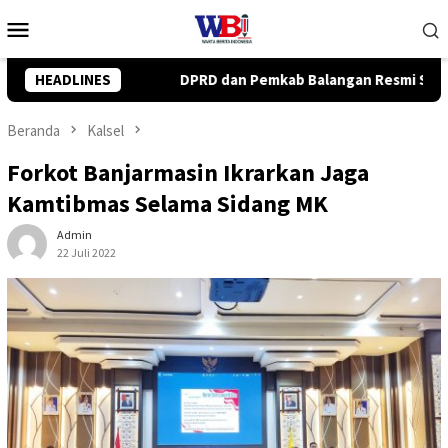
Loncat
Menu
ke
Mobile
konten
kab Balangan Resmi Setujui Raperda Perubahan APBD 2026
HEADLINES
Beranda
Kalsel
Forkot Banjarmasin Ikrarkan Jaga
Kamtibmas Selama Sidang MK
Admin
22 Juli 2022